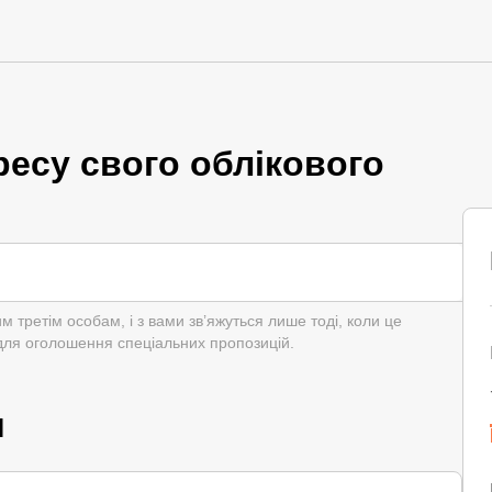
ресу свого облікового
третім особам, і з вами зв’яжуться лише тоді, коли це
для оголошення спеціальних пропозицій.
и