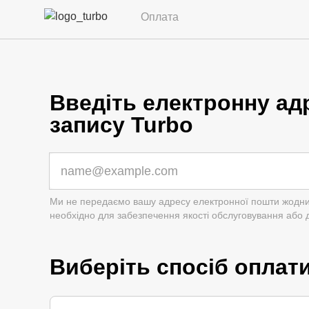
Оплата
Введіть електронну ад
запису Turbo
Ми не передаємо вашу адресу електронної пошти жодним 
необхідно для забезпечення якості обслуговування або 
Виберіть спосіб оплат