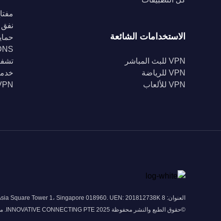
مفتاح
نفق 
الاستخدامات الشائعة
حماية Fi
DNS خا
VPN للبث المباشر
تشفير 56
VPN للرياضة
خدمة
VPN للألعاب
VPN للبل
العنوان: 8 Marina View # 43-052A Asia Square Tower 1، Singapore 018960. UEN: 201812738K
©حقوق الطبع والنشر محفوظة 2025 INNOVATIVE CONNECTING PTE. محدودة