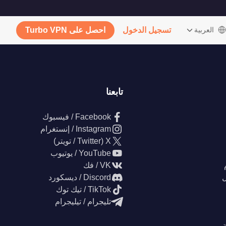
‫العربية
تسجيل الدخول
احصل على Turbo VPN
تابعنا
Facebook / فيسبوك
Instagram / إنستغرام
X (Twitter / تويتر)
YouTube / يوتيوب
VK / فك
ل
Discord / ديسكورد
TikTok / تيك توك
تليجرام / تيليجرام