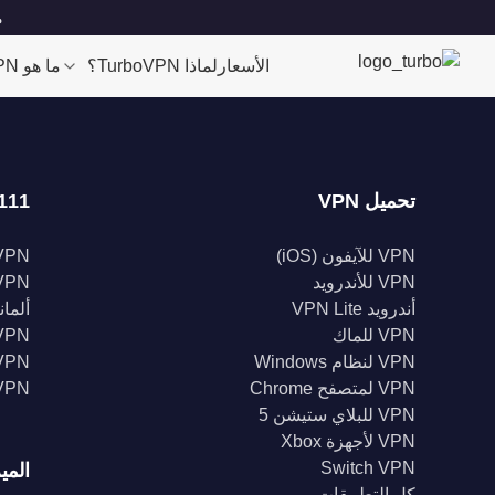
مو
الأسعار
لماذا TurboVPN؟
ما هو VPN؟
تحميل VPN
111 موقعا
VPN للآيفون (iOS)
VPN للولايات الم
VPN للأندرويد
VPN المملكة الم
أندرويد VPN Lite
ألمانيا 
VPN للماك
VPN إندونيس
VPN لنظام Windows
VPN الهن
VPN لمتصفح Chrome
VPN كند
VPN للبلاي ستيشن 5
VPN لأجهزة Xbox
Switch VPN
المي
كل التطبيقات