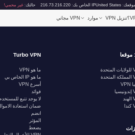
قعك: United States
IP الخاص بك: 216.73.216.220
حالتك:
غير محمي!
تنزيل VPN
موارد
VPN مجاني
Turbo VPN
تحدة
ما هو VPN
تحدة
ما هو IP الخاص بي
VPN
أسرع VPN
يا
فوائد
د
لا يوجد تتبع للمستخدم
ا
ضمان استعادة الاموا
انضم
المؤثر
يضعط
زات
VPN للأعمال التجارية