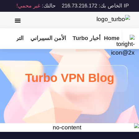
IP الخاص بك: 216.73.216.172
حالتك:
غير محمي!
Home
أخبار Turbo
الأمن السيبراني
الترفيه
نص
Turbo VPN Blog