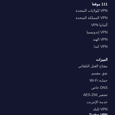
111 موقعا
VPN للولايات المتحدة
VPN المملكة المتحدة
ألمانيا VPN
VPN إندونيسيا
VPN الهند
VPN كندا
الميزات
مفتاح القتل التلقائي
نفق مقسم
حماية Wi-Fi
DNS خاص
تشفير AES-256
خدمة الإنترنت
VPN للبلد
Turbo VPN