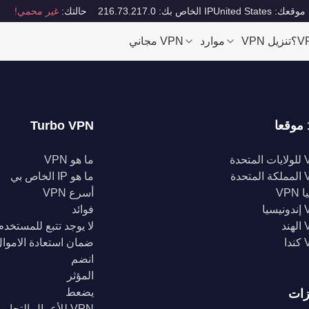
موقعك: United States
IP الخاص بك: 216.73.217.0
حالتك:
غير محمي!
تنزيل VPN
موارد
VPN مجاني
Turbo VPN
تحدة
ما هو VPN
تحدة
ما هو IP الخاص بي
VPN
أسرع VPN
يا
فوائد
د
لا يوجد تتبع للمستخدم
ا
ضمان استعادة الاموا
انضم
المؤثر
يضعط
زات
VPN للأعمال التجارية