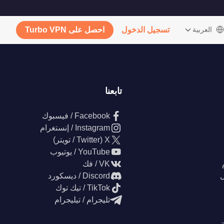
‫العربية
تسجيل الدخول
احصل على Turbo VPN
تابعنا
Facebook / فيسبوك
Instagram / إنستغرام
X (Twitter / تويتر)
YouTube / يوتيوب
VK / فك
ل
Discord / ديسكورد
TikTok / تيك توك
تليجرام / تيليجرام