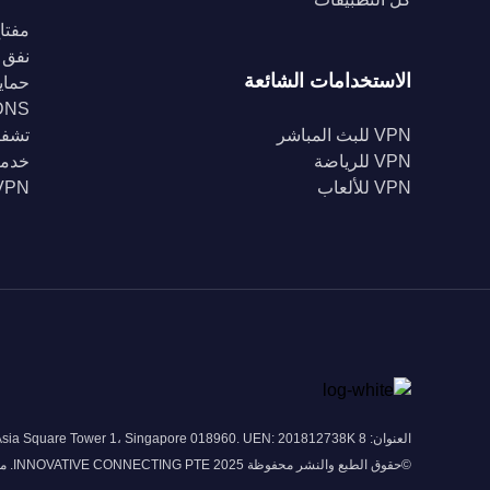
مفتاح
نفق 
الاستخدامات الشائعة
حماية Fi
DNS خا
VPN للبث المباشر
تشفير 56
VPN للرياضة
خدمة
VPN للألعاب
VPN للبل
العنوان: 8 Marina View # 43-052A Asia Square Tower 1، Singapore 018960. UEN: 201812738K
©حقوق الطبع والنشر محفوظة 2025 INNOVATIVE CONNECTING PTE. محدودة