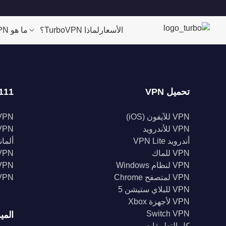
الأسعار
لماذا TurboVPN؟
ما هو VPN؟
تحميل VPN
111 موقعا
VPN للآيفون (iOS)
VPN للولايات الم
VPN للأندرويد
VPN المملكة الم
أندرويد VPN Lite
ألمانيا 
VPN للماك
VPN إندونيس
VPN لنظام Windows
VPN الهن
VPN لمتصفح Chrome
VPN كند
VPN للبلاي ستيشن 5
VPN لأجهزة Xbox
Switch VPN
المي
كل التطبيقات