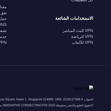
مفتاح
نفق 
الاستخدامات الشائعة
حماية Fi
DNS خا
VPN للبث المباشر
تشفير 56
VPN للرياضة
خدمة
VPN للألعاب
VPN للبل
العنوان: 8 Marina View # 43-052A Asia Square Tower 1، Singapore 018960. UEN: 201812738K
©حقوق الطبع والنشر محفوظة 2025 INNOVATIVE CONNECTING PTE. محدودة