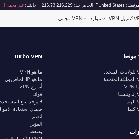
قعك: United States
IP الخاص بك: 216.73.216.229
حالتك:
غير محمي!
تنزيل VPN
موارد
VPN مجاني
Turbo VPN
تحدة
ما هو VPN
تحدة
ما هو IP الخاص بي
VPN
أسرع VPN
يا
فوائد
د
لا يوجد تتبع للمستخدم
ا
ضمان استعادة الاموا
انضم
المؤثر
يضعط
زات
VPN للأعمال التجارية