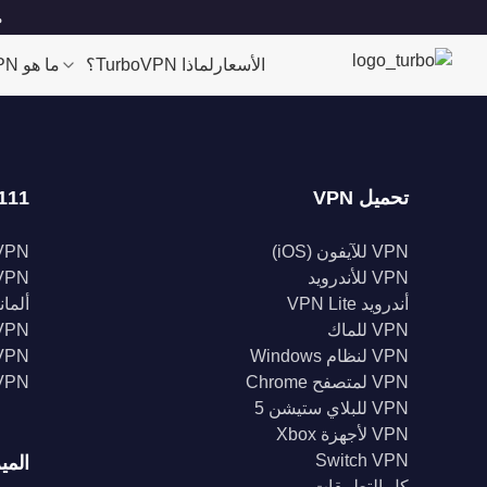
مو
الأسعار
لماذا TurboVPN؟
ما هو VPN؟
تحميل VPN
111 موقعا
VPN للآيفون (iOS)
VPN للولايات الم
VPN للأندرويد
VPN المملكة الم
أندرويد VPN Lite
ألمانيا 
VPN للماك
VPN إندونيس
VPN لنظام Windows
VPN الهن
VPN لمتصفح Chrome
VPN كند
VPN للبلاي ستيشن 5
VPN لأجهزة Xbox
Switch VPN
المي
كل التطبيقات