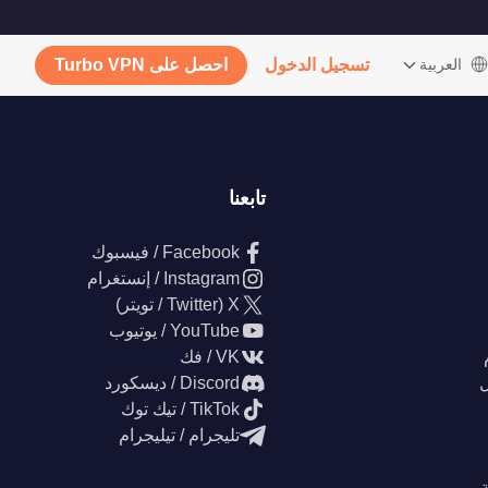
‫العربية
تسجيل الدخول
احصل على Turbo VPN
تابعنا
Facebook / فيسبوك
Instagram / إنستغرام
X (Twitter / تويتر)
YouTube / يوتيوب
VK / فك
ل
Discord / ديسكورد
TikTok / تيك توك
تليجرام / تيليجرام