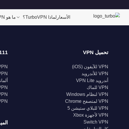
الأسعار
لماذا TurboVPN؟
ما هو VPN؟
تحميل VPN
111 موقعا
VPN للآيفون (iOS)
VPN للولايات الم
VPN للأندرويد
VPN المملكة الم
أندرويد VPN Lite
ألمانيا 
VPN للماك
VPN إندونيس
VPN لنظام Windows
VPN الهن
VPN لمتصفح Chrome
VPN كند
VPN للبلاي ستيشن 5
VPN لأجهزة Xbox
Switch VPN
المي
كل التطبيقات