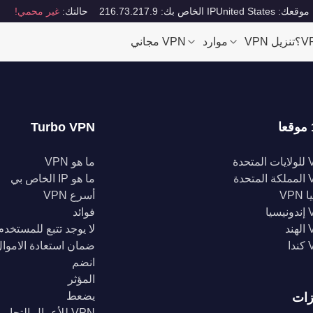
موقعك: United States
IP الخاص بك: 216.73.217.9
حالتك:
غير محمي!
تنزيل VPN
موارد
VPN مجاني
Turbo VPN
تحدة
ما هو VPN
تحدة
ما هو IP الخاص بي
VPN
أسرع VPN
يا
فوائد
د
لا يوجد تتبع للمستخدم
ا
ضمان استعادة الاموا
انضم
المؤثر
يضعط
زات
VPN للأعمال التجارية