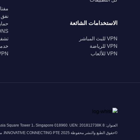
مفتاح
نفق 
الاستخدامات الشائعة
حماية Fi
DNS خا
VPN للبث المباشر
تشفير 56
VPN للرياضة
خدمة
VPN للألعاب
VPN للبل
العنوان: 8 Marina View # 43-052A Asia Square Tower 1، Singapore 018960. UEN: 201812738K
©حقوق الطبع والنشر محفوظة 2025 INNOVATIVE CONNECTING PTE. محدودة