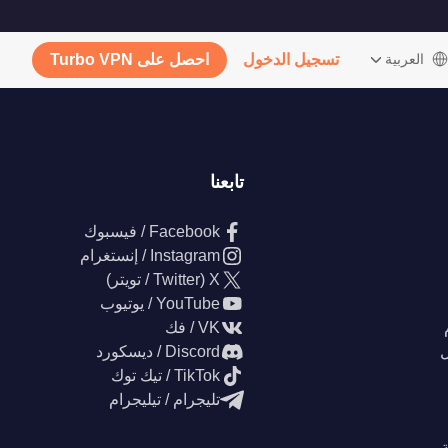
‫العربية
تسجيل الدخول
احصل على Turbo VPN
تابعنا
Facebook / فيسبوك
Instagram / إنستغرام
X (Twitter / تويتر)
YouTube / يوتيوب
VK / فك
ل
Discord / ديسكورد
TikTok / تيك توك
تليجرام / تيليجرام