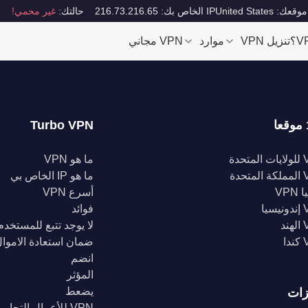
موقعك: United States
IP الخاص بك: 216.73.216.65
حالتك:
غير محمي!
تنزيل VPN
موارد
VPN مجاني
Turbo VPN
تحدة
ما هو VPN
تحدة
ما هو IP الخاص بي
VPN
أسرع VPN
يا
فوائد
د
لا يوجد تتبع للمستخدم
ا
ضمان استعادة الاموا
انضم
المؤثر
يضعط
زات
VPN للأعمال التجارية