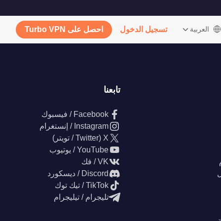
‫العربية
تسجيل الدخول
احصل على Turbo VPN
تابعنا
Facebook / فيسبوك
Instagram / إنستغرام
X (Twitter / تويتر)
YouTube / يوتيوب
VK / فك
ل
Discord / ديسكورد
TikTok / تيك توك
تليجرام / تيليجرام