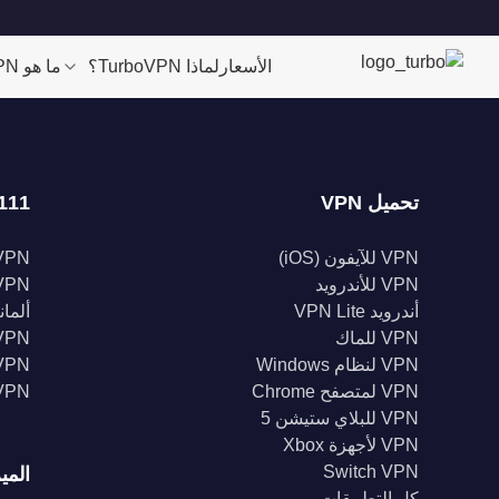
الأسعار
لماذا TurboVPN؟
ما هو VPN؟
تحميل VPN
111 موقعا
VPN للآيفون (iOS)
VPN للولايات الم
VPN للأندرويد
VPN المملكة الم
أندرويد VPN Lite
ألمانيا 
VPN للماك
VPN إندونيس
VPN لنظام Windows
VPN الهن
VPN لمتصفح Chrome
VPN كند
VPN للبلاي ستيشن 5
VPN لأجهزة Xbox
Switch VPN
المي
كل التطبيقات