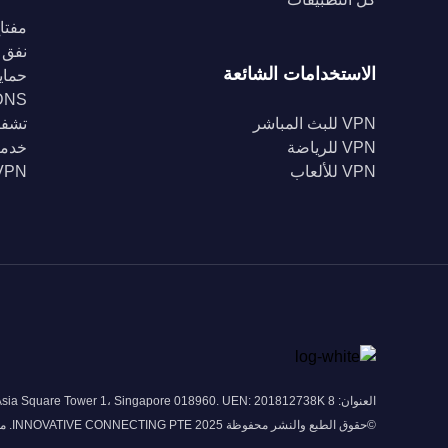
مفتاح
نفق 
الاستخدامات الشائعة
حماية Fi
DNS خا
VPN للبث المباشر
تشفير 56
VPN للرياضة
خدمة
VPN للألعاب
VPN للبل
العنوان: 8 Marina View # 43-052A Asia Square Tower 1، Singapore 018960. UEN: 201812738K
©حقوق الطبع والنشر محفوظة 2025 INNOVATIVE CONNECTING PTE. محدودة