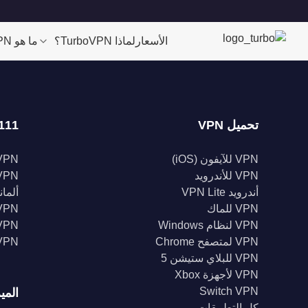
الأسعار
لماذا TurboVPN؟
ما هو VPN؟
تحميل VPN
111 موقعا
VPN للآيفون (iOS)
VPN للولايات الم
VPN للأندرويد
VPN المملكة الم
أندرويد VPN Lite
ألمانيا 
VPN للماك
VPN إندونيس
VPN لنظام Windows
VPN الهن
VPN لمتصفح Chrome
VPN كند
VPN للبلاي ستيشن 5
VPN لأجهزة Xbox
Switch VPN
المي
كل التطبيقات