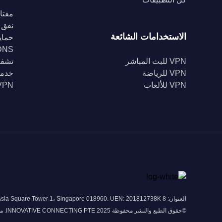
مفتاح
نفق 
الاستخدامات الشائعة
حماية Fi
DNS خا
VPN للبث المباشر
تشفير 56
VPN للرياضة
خدمة
VPN للألعاب
VPN للبل
العنوان: 8 Marina View # 43-052A Asia Square Tower 1، Singapore 018960. UEN: 201812738K
©حقوق الطبع والنشر محفوظة 2025 INNOVATIVE CONNECTING PTE. محدودة