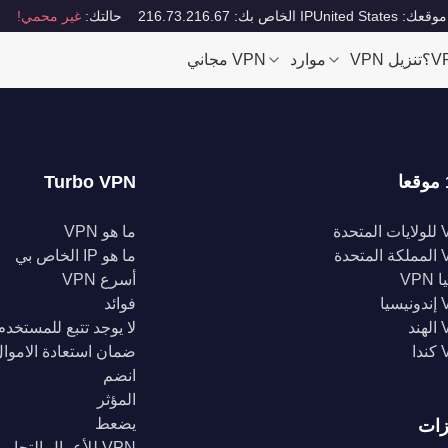
موقعك: United States
IP الخاص بك: 216.73.216.67
حالتك:
غير محمي!
تنزيل VPN
موارد
VPN مجاني
Turbo VPN
تحدة
ما هو VPN
تحدة
ما هو IP الخاص بي
VPN
أسرع VPN
يا
فوائد
د
لا يوجد تتبع للمستخدم
ا
ضمان استعادة الاموا
انضم
المؤثر
يضعط
زات
VPN للأعمال التجارية