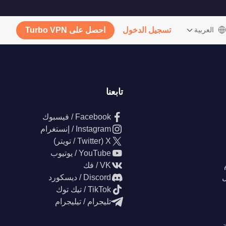
‫العربية
تسجيل الدخول
احصل على Turbo VPN
تابعنا
Facebook / فيسبوك
Instagram / إنستغرام
X (Twitter / تويتر)
YouTube / يوتيوب
VK / فك
ل
Discord / ديسكورد
TikTok / تيك توك
تليجرام / تيليجرام