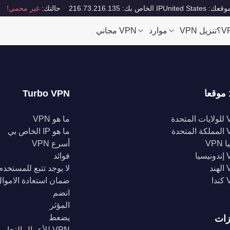
قعك: United States
IP الخاص بك: 216.73.216.135
حالتك:
غير محمي!
تنزيل VPN
موارد
VPN مجاني
Turbo VPN
تحدة
ما هو VPN
تحدة
ما هو IP الخاص بي
VPN
أسرع VPN
يا
فوائد
د
لا يوجد تتبع للمستخدم
ا
ضمان استعادة الاموا
انضم
المؤثر
يضعط
زات
VPN للأعمال التجارية