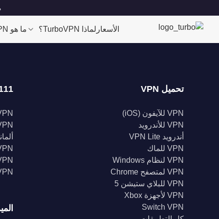
مو
الأسعار
لماذا TurboVPN؟
ما هو VPN؟
تحميل VPN
111 موقعا
VPN للآيفون (iOS)
VPN للولايات الم
VPN للأندرويد
VPN المملكة الم
أندرويد VPN Lite
ألمانيا 
VPN للماك
VPN إندونيس
VPN لنظام Windows
VPN الهن
VPN لمتصفح Chrome
VPN كند
VPN للبلاي ستيشن 5
VPN لأجهزة Xbox
Switch VPN
المي
كل التطبيقات