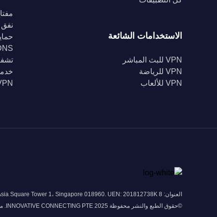
مفتاح
نفق 
الاستخدامات الشائعة
حماية Fi
DNS خا
VPN للبث المباشر
تشفير 56
VPN للرياضة
خدمة
VPN للألعاب
VPN للبل
العنوان: 8 Marina View # 43-052A Asia Square Tower 1، Singapore 018960. UEN: 201812738K
©حقوق الطبع والنشر محفوظة 2025 INNOVATIVE CONNECTING PTE. محدودة