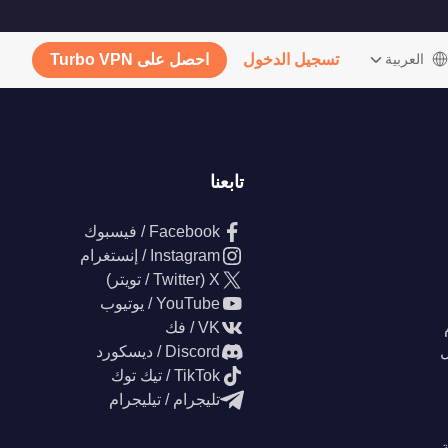
‫العربية
تسجيل الدخول
احصل على Turbo VPN
تابعنا
Facebook / فيسبوك
Instagram / إنستغرام
X (Twitter / تويتر)
YouTube / يوتيوب
VK / فك
ل
Discord / ديسكورد
TikTok / تيك توك
تليجرام / تيليجرام