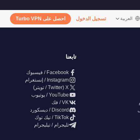
‫العربية
تسجيل الدخول
احصل على Turbo VPN
تابعنا
Facebook / فيسبوك
Instagram / إنستغرام
X (Twitter / تويتر)
YouTube / يوتيوب
VK / فك
ل
Discord / ديسكورد
TikTok / تيك توك
تليجرام / تيليجرام