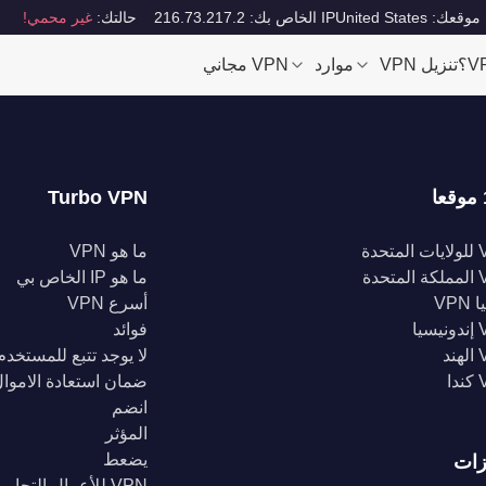
موقعك: United States
IP الخاص بك: 216.73.217.2
حالتك:
غير محمي!
تنزيل VPN
موارد
VPN مجاني
Turbo VPN
تحدة
ما هو VPN
تحدة
ما هو IP الخاص بي
VPN
أسرع VPN
يا
فوائد
د
لا يوجد تتبع للمستخدم
ا
ضمان استعادة الاموا
انضم
المؤثر
يضعط
زات
VPN للأعمال التجارية