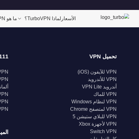
الأسعار
لماذا TurboVPN؟
ما هو VPN؟
تحميل VPN
111 موقعا
VPN للآيفون (iOS)
VPN للولايات الم
VPN للأندرويد
VPN المملكة الم
أندرويد VPN Lite
ألمانيا 
VPN للماك
VPN إندونيس
VPN لنظام Windows
VPN الهن
VPN لمتصفح Chrome
VPN كند
VPN للبلاي ستيشن 5
VPN لأجهزة Xbox
Switch VPN
المي
كل التطبيقات