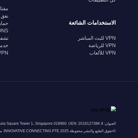
مفتاح
نفق 
الاستخدامات الشائعة
حماية Fi
DNS خا
VPN للبث المباشر
تشفير 56
VPN للرياضة
خدمة
VPN للألعاب
VPN للبل
العنوان: 8 Marina View # 43-052A Asia Square Tower 1، Singapore 018960. UEN: 201812738K
©حقوق الطبع والنشر محفوظة 2025 INNOVATIVE CONNECTING PTE. محدودة