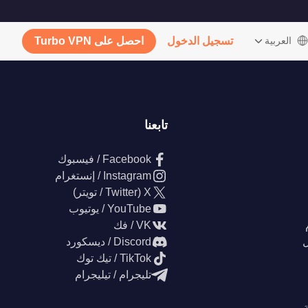
‫العربية
تسجيل الدخول
احصل على Turbo VPN
تابعنا
Facebook / فيسبوك
Instagram / إنستغرام
X (Twitter / تويتر)
YouTube / يوتيوب
VK / فك
ل
Discord / ديسكورد
TikTok / تيك توك
تليجرام / تيليجرام