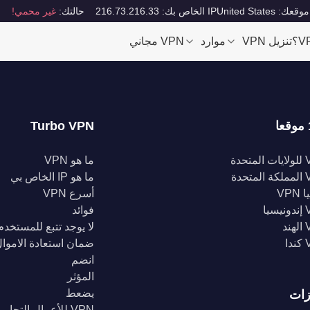
موقعك: United States
IP الخاص بك: 216.73.216.33
حالتك:
غير محمي!
تنزيل VPN
موارد
VPN مجاني
Turbo VPN
تحدة
ما هو VPN
تحدة
ما هو IP الخاص بي
VPN
أسرع VPN
يا
فوائد
د
لا يوجد تتبع للمستخدم
ا
ضمان استعادة الاموا
انضم
المؤثر
يضعط
زات
VPN للأعمال التجارية