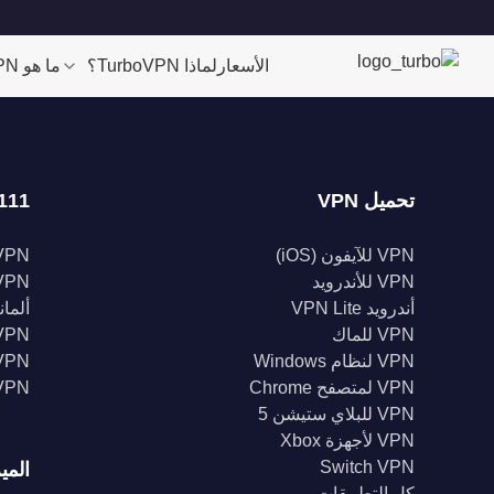
الأسعار
لماذا TurboVPN؟
ما هو VPN؟
تحميل VPN
111 موقعا
VPN للآيفون (iOS)
VPN للولايات الم
VPN للأندرويد
VPN المملكة الم
أندرويد VPN Lite
ألمانيا 
VPN للماك
VPN إندونيس
VPN لنظام Windows
VPN الهن
VPN لمتصفح Chrome
VPN كند
VPN للبلاي ستيشن 5
VPN لأجهزة Xbox
Switch VPN
المي
كل التطبيقات