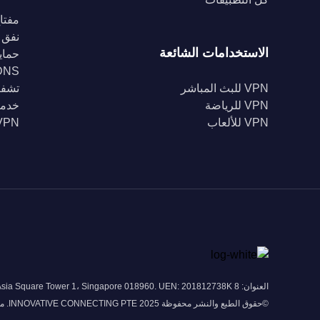
مفتاح
نفق 
الاستخدامات الشائعة
حماية Fi
DNS خا
VPN للبث المباشر
تشفير 56
VPN للرياضة
خدمة
VPN للألعاب
VPN للبل
العنوان: 8 Marina View # 43-052A Asia Square Tower 1، Singapore 018960. UEN: 201812738K
©حقوق الطبع والنشر محفوظة 2025 INNOVATIVE CONNECTING PTE. محدودة