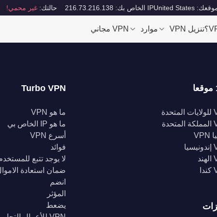
قعك: United States
IP الخاص بك: 216.73.216.138
حالتك:
غير محمي!
تنزيل VPN
موارد
VPN مجاني
Turbo VPN
تحدة
ما هو VPN
تحدة
ما هو IP الخاص بي
VPN
أسرع VPN
يا
فوائد
د
لا يوجد تتبع للمستخدم
ا
ضمان استعادة الاموا
انضم
المؤثر
يضعط
زات
VPN للأعمال التجارية