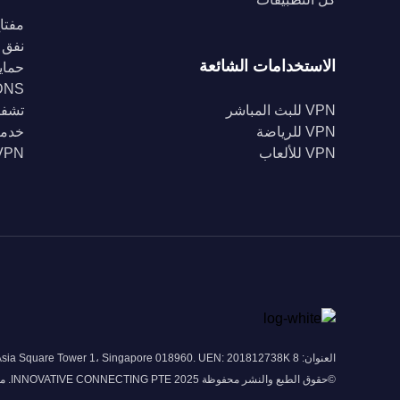
مفتاح
نفق 
الاستخدامات الشائعة
حماية Fi
DNS خا
VPN للبث المباشر
تشفير 56
VPN للرياضة
خدمة
VPN للألعاب
VPN للبل
العنوان: 8 Marina View # 43-052A Asia Square Tower 1، Singapore 018960. UEN: 201812738K
©حقوق الطبع والنشر محفوظة 2025 INNOVATIVE CONNECTING PTE. محدودة