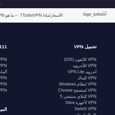
مو
الأسعار
لماذا TurboVPN؟
ما هو VPN؟
تحميل VPN
111 موقعا
VPN للآيفون (iOS)
VPN للولايات الم
VPN للأندرويد
VPN المملكة الم
أندرويد VPN Lite
ألمانيا 
VPN للماك
VPN إندونيس
VPN لنظام Windows
VPN الهن
VPN لمتصفح Chrome
VPN كند
VPN للبلاي ستيشن 5
VPN لأجهزة Xbox
Switch VPN
المي
كل التطبيقات