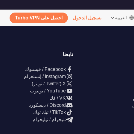
‫العربية
تسجيل الدخول
احصل على Turbo VPN
تابعنا
Facebook / فيسبوك
Instagram / إنستغرام
X (Twitter / تويتر)
YouTube / يوتيوب
VK / فك
ل
Discord / ديسكورد
TikTok / تيك توك
تليجرام / تيليجرام