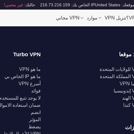
قعك: United States
IP الخاص بك: 216.73.216.159
حالتك:
غير محمي!
تنزيل VPN
موارد
VPN مجاني
Turbo VPN
تحدة
ما هو VPN
تحدة
ما هو IP الخاص بي
VPN
أسرع VPN
يا
فوائد
د
لا يوجد تتبع للمستخدم
ا
ضمان استعادة الاموا
انضم
المؤثر
يضعط
زات
VPN للأعمال التجارية