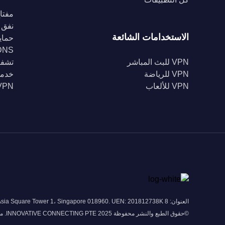
مفتاح
نفق 
الاستخدامات الشائعة
حماية Fi
DNS خا
VPN للبث المباشر
تشفير 56
VPN للرياضة
خدمة
VPN للألعاب
VPN للبل
العنوان: 8 Marina View # 43-052A Asia Square Tower 1، Singapore 018960. UEN: 201812738K
©حقوق الطبع والنشر محفوظة 2025 INNOVATIVE CONNECTING PTE. محدودة