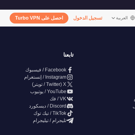
‫العربية
تسجيل الدخول
احصل على Turbo VPN
تابعنا
Facebook / فيسبوك
Instagram / إنستغرام
X (Twitter / تويتر)
YouTube / يوتيوب
VK / فك
ل
Discord / ديسكورد
TikTok / تيك توك
تليجرام / تيليجرام