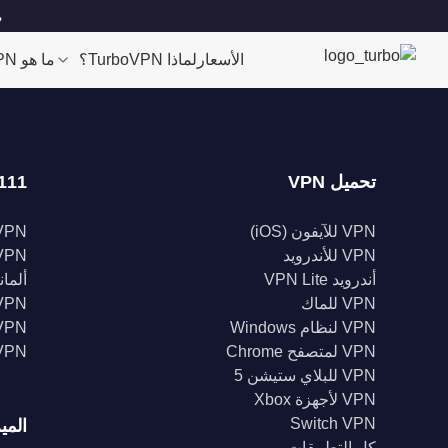
مو
الأسعار
لماذا TurboVPN؟
ما هو VPN؟
تحميل VPN
111 موقعا
VPN للآيفون (iOS)
VPN للولايات الم
VPN للأندرويد
VPN المملكة الم
أندرويد VPN Lite
ألمانيا 
VPN للماك
VPN إندونيس
VPN لنظام Windows
VPN الهن
VPN لمتصفح Chrome
VPN كند
VPN للبلاي ستيشن 5
VPN لأجهزة Xbox
Switch VPN
المي
كل التطبيقات