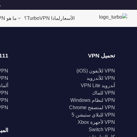
مو
الأسعار
لماذا TurboVPN؟
ما هو VPN؟
تحميل VPN
111 موقعا
VPN للآيفون (iOS)
VPN للولايات الم
VPN للأندرويد
VPN المملكة الم
أندرويد VPN Lite
ألمانيا 
VPN للماك
VPN إندونيس
VPN لنظام Windows
VPN الهن
VPN لمتصفح Chrome
VPN كند
VPN للبلاي ستيشن 5
VPN لأجهزة Xbox
Switch VPN
المي
كل التطبيقات