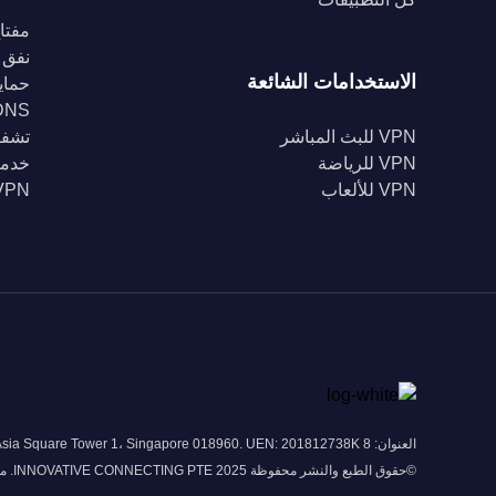
مفتاح
نفق 
الاستخدامات الشائعة
حماية Fi
DNS خا
VPN للبث المباشر
تشفير 56
VPN للرياضة
خدمة
VPN للألعاب
VPN للبل
العنوان: 8 Marina View # 43-052A Asia Square Tower 1، Singapore 018960. UEN: 201812738K
©حقوق الطبع والنشر محفوظة 2025 INNOVATIVE CONNECTING PTE. محدودة