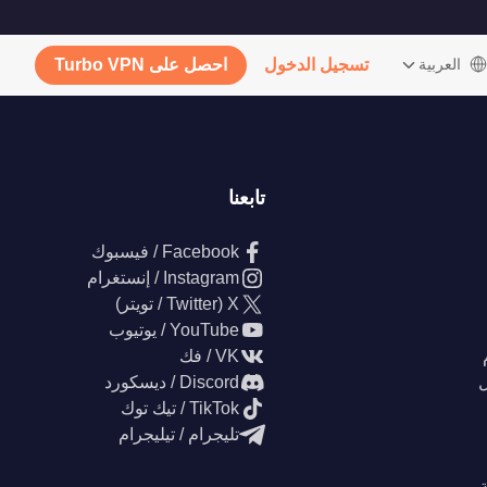
‫العربية
تسجيل الدخول
احصل على Turbo VPN
تابعنا
Facebook / فيسبوك
Instagram / إنستغرام
X (Twitter / تويتر)
YouTube / يوتيوب
VK / فك
ل
Discord / ديسكورد
TikTok / تيك توك
تليجرام / تيليجرام