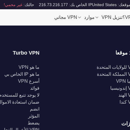
قعك: United States
IP الخاص بك: 216.73.216.177
حالتك:
غير محمي!
تنزيل VPN
موارد
VPN مجاني
Turbo VPN
تحدة
ما هو VPN
تحدة
ما هو IP الخاص بي
VPN
أسرع VPN
يا
فوائد
د
لا يوجد تتبع للمستخدم
ا
ضمان استعادة الاموا
انضم
المؤثر
يضعط
زات
VPN للأعمال التجارية