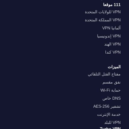
111 موقعا
VPN للولايات المتحدة
VPN المملكة المتحدة
ألمانيا VPN
VPN إندونيسيا
VPN الهند
VPN كندا
الميزات
مفتاح القتل التلقائي
نفق مقسم
حماية Wi-Fi
DNS خاص
تشفير AES-256
خدمة الإنترنت
VPN للبلد
Turbo VPN