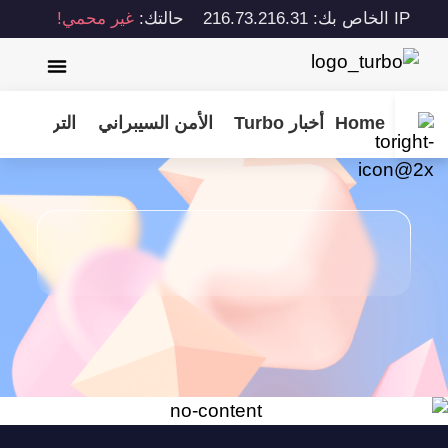
IP الخاص بك: 216.73.216.31
حالتك:
غير محمي!
Home
أخبار Turbo
الأمن السيبراني
الترفيه
نص