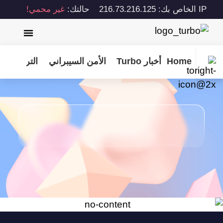
IP الخاص بك: 216.73.216.125
حالتك:
غير محمي!
Home
أخبار Turbo
الأمن السيبراني
الترفيه
نص