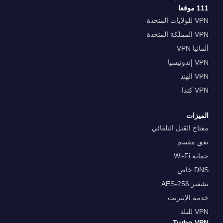
111 موقعا
VPN للولايات المتحدة
VPN المملكة المتحدة
ألمانيا VPN
VPN إندونيسيا
VPN الهند
VPN كندا
الميزات
مفتاح القتل التلقائي
نفق مقسم
حماية Wi-Fi
DNS خاص
تشفير AES-256
خدمة الإنترنت
VPN للبلد
Turbo VPN