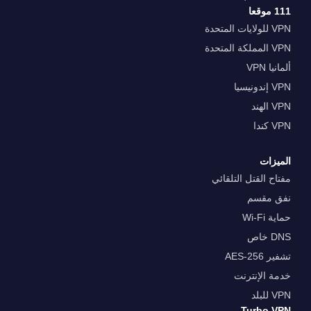
111 موقعا
VPN للولايات المتحدة
VPN المملكة المتحدة
ألمانيا VPN
VPN إندونيسيا
VPN الهند
VPN كندا
الميزات
مفتاح القتل التلقائي
نفق مقسم
حماية Wi-Fi
DNS خاص
تشفير AES-256
خدمة الإنترنت
VPN للبلد
Turbo VPN