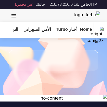
IP الخاص بك: 216.73.216.6
حالتك:
غير محمي!
Home
أخبار Turbo
الأمن السيبراني
الترفيه
نص