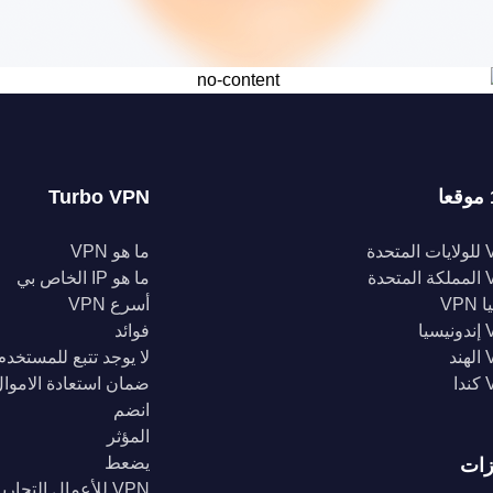
Turbo VPN
تحدة
ما هو VPN
تحدة
ما هو IP الخاص بي
VPN
أسرع VPN
يا
فوائد
د
لا يوجد تتبع للمستخدم
ا
ضمان استعادة الاموا
انضم
المؤثر
يضعط
زات
VPN للأعمال التجارية