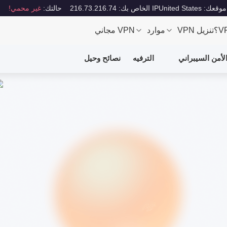
موقعك: United States
IP الخاص بك: 216.73.216.74
حالتك:
غير محمي!
تنزيل VPN
موارد
VPN مجاني
لأمن السيبراني
الترفيه
نصائح وحيل