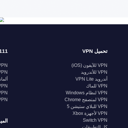
تحميل VPN
111 موقعا
VPN للآيفون (iOS)
VPN للولايات الم
VPN للأندرويد
VPN المملكة الم
أندرويد VPN Lite
ألمانيا 
VPN للماك
VPN إندونيس
VPN لنظام Windows
VPN الهن
VPN لمتصفح Chrome
VPN كند
VPN للبلاي ستيشن 5
VPN لأجهزة Xbox
Switch VPN
المي
كل التطبيقات