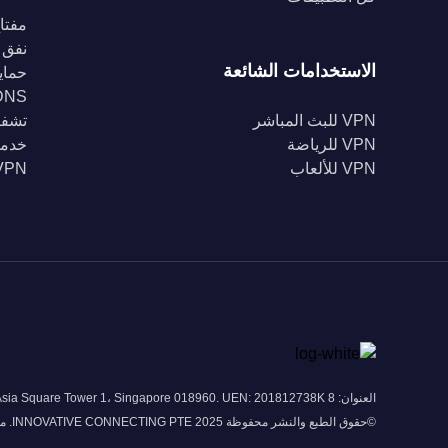
مفتاح
نفق 
الاستخدامات الشائعة
حماية Fi
DNS خا
VPN للبث المباشر
تشفير 56
VPN للرياضة
خدمة
VPN للألعاب
VPN للبل
العنوان: 8 Marina View # 43-052A Asia Square Tower 1، Singapore 018960. UEN: 201812738K
©حقوق الطبع والنشر محفوظة 2025 INNOVATIVE CONNECTING PTE. محدودة