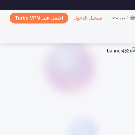
‫العربية
تسجيل الدخول
احصل على Turbo VPN