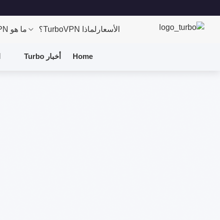
الأسعار
لماذا TurboVPN؟
ما هو VPN؟
Home
أخبار Turbo
ا