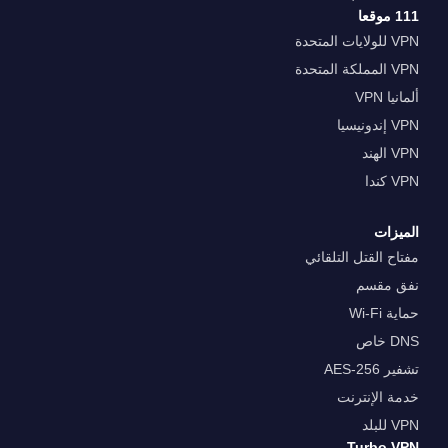
111 موقعا
VPN للولايات المتحدة
VPN المملكة المتحدة
ألمانيا VPN
VPN إندونيسيا
VPN الهند
VPN كندا
الميزات
مفتاح القتل التلقائي
نفق مقسم
حماية Wi-Fi
DNS خاص
تشفير AES-256
خدمة الإنترنت
VPN للبلد
Turbo VPN