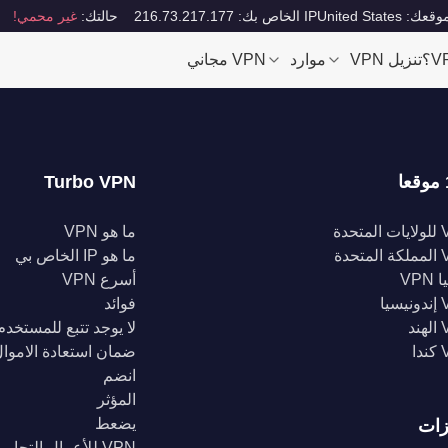
قعك: United States
IP الخاص بك: 216.73.217.177
حالتك:
غير محمي!
تنزيل VPN
موارد
VPN مجاني
Turbo VPN
تحدة
ما هو VPN
تحدة
ما هو IP الخاص بي
VPN
أسرع VPN
يا
فوائد
د
لا يوجد تتبع للمستخدم
ا
ضمان استعادة الاموا
انضم
المؤثر
يضعط
زات
VPN للأعمال التجارية