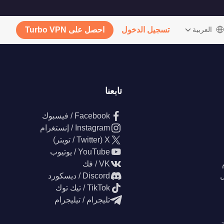
‫العربية
تسجيل الدخول
احصل على Turbo VPN
تابعنا
Facebook / فيسبوك
Instagram / إنستغرام
X (Twitter / تويتر)
YouTube / يوتيوب
VK / فك
ل
Discord / ديسكورد
TikTok / تيك توك
تليجرام / تيليجرام