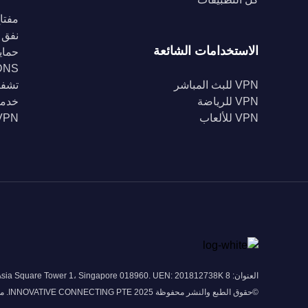
مفتاح
نفق 
الاستخدامات الشائعة
حماية Fi
DNS خا
VPN للبث المباشر
تشفير 56
VPN للرياضة
خدمة
VPN للألعاب
VPN للبل
العنوان: 8 Marina View # 43-052A Asia Square Tower 1، Singapore 018960. UEN: 201812738K
©حقوق الطبع والنشر محفوظة 2025 INNOVATIVE CONNECTING PTE. محدودة