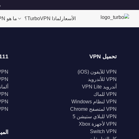
مو
الأسعار
لماذا TurboVPN؟
ما هو VPN؟
تحميل VPN
111 موقعا
VPN للآيفون (iOS)
VPN للولايات الم
VPN للأندرويد
VPN المملكة الم
أندرويد VPN Lite
ألمانيا 
VPN للماك
VPN إندونيس
VPN لنظام Windows
VPN الهن
VPN لمتصفح Chrome
VPN كند
VPN للبلاي ستيشن 5
VPN لأجهزة Xbox
Switch VPN
المي
كل التطبيقات