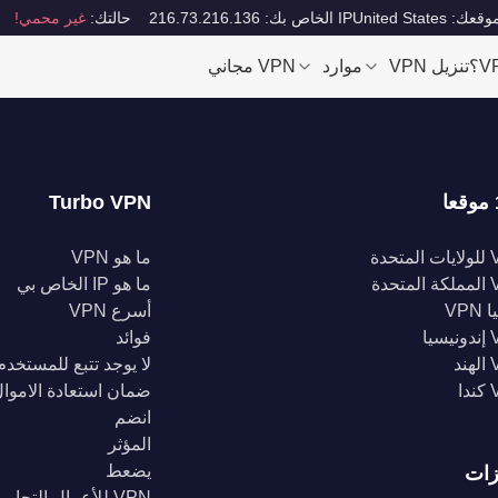
قعك: United States
IP الخاص بك: 216.73.216.136
حالتك:
غير محمي!
تنزيل VPN
موارد
VPN مجاني
Turbo VPN
تحدة
ما هو VPN
تحدة
ما هو IP الخاص بي
VPN
أسرع VPN
يا
فوائد
د
لا يوجد تتبع للمستخدم
ا
ضمان استعادة الاموا
انضم
المؤثر
يضعط
زات
VPN للأعمال التجارية