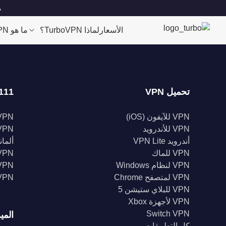
مو
الأسعار
لماذا TurboVPN؟
ما هو VPN؟
تحميل VPN
111 موقعا
VPN للآيفون (iOS)
VPN للولايات الم
VPN للأندرويد
VPN المملكة الم
أندرويد VPN Lite
ألمانيا 
VPN للماك
VPN إندونيس
VPN لنظام Windows
VPN الهن
VPN لمتصفح Chrome
VPN كند
VPN للبلاي ستيشن 5
VPN لأجهزة Xbox
Switch VPN
المي
كل التطبيقات