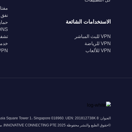
مفتاح
نفق 
الاستخدامات الشائعة
حماية Fi
DNS خا
VPN للبث المباشر
تشفير 56
VPN للرياضة
خدمة
VPN للألعاب
VPN للبل
العنوان: 8 Marina View # 43-052A Asia Square Tower 1، Singapore 018960. UEN: 201812738K
©حقوق الطبع والنشر محفوظة 2025 INNOVATIVE CONNECTING PTE. محدودة