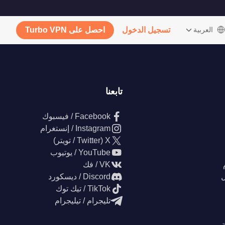
‫العربية
تسجيل الدخول
احصل على Turbo VPN
تابعنا
Facebook / فيسبوك
Instagram / إنستغرام
X (Twitter / تويتر)
YouTube / يوتيوب
VK / فك
ل
Discord / ديسكورد
TikTok / تيك توك
تليجرام / تيليجرام