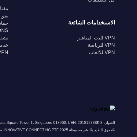
مفتاح
نفق 
الاستخدامات الشائعة
حماية Fi
DNS خا
VPN للبث المباشر
تشفير 56
VPN للرياضة
خدمة
VPN للألعاب
VPN للبل
العنوان: 8 Marina View # 43-052A Asia Square Tower 1، Singapore 018960. UEN: 201812738K
©حقوق الطبع والنشر محفوظة 2025 INNOVATIVE CONNECTING PTE. محدودة