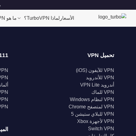
مو
الأسعار
لماذا TurboVPN؟
ما هو VPN؟
تحميل VPN
111 موقعا
VPN للآيفون (iOS)
VPN للولايات الم
VPN للأندرويد
VPN المملكة الم
أندرويد VPN Lite
ألمانيا 
VPN للماك
VPN إندونيس
VPN لنظام Windows
VPN الهن
VPN لمتصفح Chrome
VPN كند
VPN للبلاي ستيشن 5
VPN لأجهزة Xbox
Switch VPN
المي
كل التطبيقات