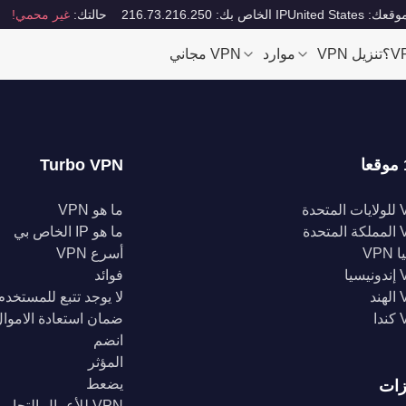
قعك: United States
IP الخاص بك: 216.73.216.250
حالتك:
غير محمي!
تنزيل VPN
موارد
VPN مجاني
Turbo VPN
تحدة
ما هو VPN
تحدة
ما هو IP الخاص بي
VPN
أسرع VPN
يا
فوائد
د
لا يوجد تتبع للمستخدم
ا
ضمان استعادة الاموا
انضم
المؤثر
يضعط
زات
VPN للأعمال التجارية