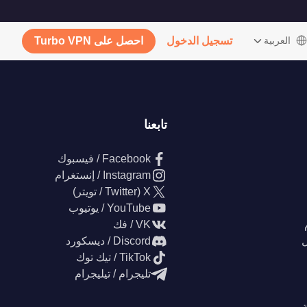
‫العربية
تسجيل الدخول
احصل على Turbo VPN
تابعنا
Facebook / فيسبوك
Instagram / إنستغرام
X (Twitter / تويتر)
YouTube / يوتيوب
VK / فك
ل
Discord / ديسكورد
TikTok / تيك توك
تليجرام / تيليجرام