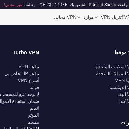
قعك: United States
IP الخاص بك: 216.73.217.145
حالتك:
غير محمي!
تنزيل VPN
موارد
VPN مجاني
Turbo VPN
تحدة
ما هو VPN
تحدة
ما هو IP الخاص بي
VPN
أسرع VPN
يا
فوائد
د
لا يوجد تتبع للمستخدم
ا
ضمان استعادة الاموا
انضم
المؤثر
يضعط
زات
VPN للأعمال التجارية