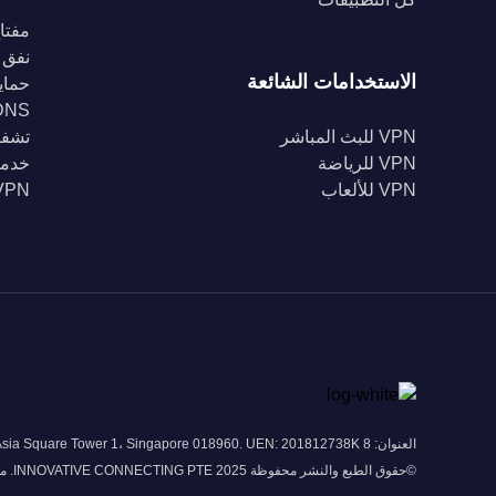
مفتاح
نفق 
الاستخدامات الشائعة
حماية Fi
DNS خا
VPN للبث المباشر
تشفير 56
VPN للرياضة
خدمة
VPN للألعاب
VPN للبل
العنوان: 8 Marina View # 43-052A Asia Square Tower 1، Singapore 018960. UEN: 201812738K
©حقوق الطبع والنشر محفوظة 2025 INNOVATIVE CONNECTING PTE. محدودة