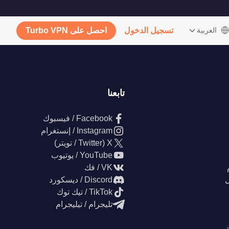
‫العربية
تسجيل الدخول
احصل على Turbo VPN
تابعنا
Facebook / فيسبوك
Instagram / إنستغرام
X (Twitter / تويتر)
YouTube / يوتيوب
VK / فك
ل
Discord / ديسكورد
TikTok / تيك توك
تليجرام / تيليجرام