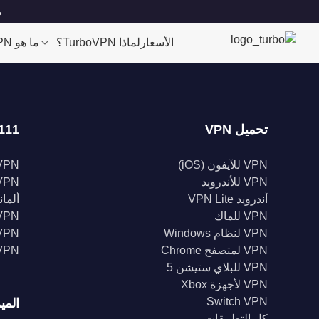
مو
الأسعار
لماذا TurboVPN؟
ما هو VPN؟
تحميل VPN
111 موقعا
VPN للآيفون (iOS)
VPN للولايات الم
VPN للأندرويد
VPN المملكة الم
أندرويد VPN Lite
ألمانيا 
VPN للماك
VPN إندونيس
VPN لنظام Windows
VPN الهن
VPN لمتصفح Chrome
VPN كند
VPN للبلاي ستيشن 5
VPN لأجهزة Xbox
Switch VPN
المي
كل التطبيقات