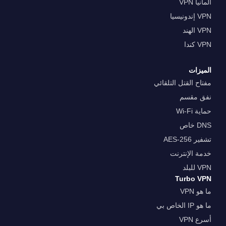
ألمانيا VPN
VPN إندونيسيا
VPN الهند
VPN كندا
الميزات
مفتاح القتل التلقائي
نفق مقسم
حماية Wi-Fi
DNS خاص
تشفير AES-256
خدمة الإنترنت
VPN للبلد
Turbo VPN
ما هو VPN
ما هو IP الخاص بي
أسرع VPN