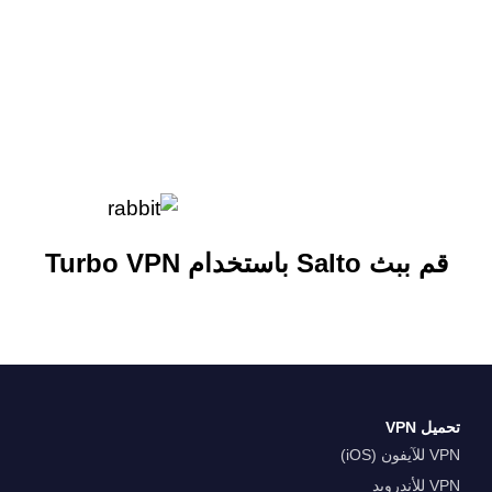
قم ببث Salto باستخدام Turbo VPN
تحميل VPN
VPN للآيفون (iOS)
VPN للأندرويد