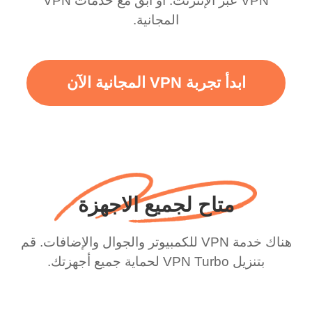
VPN عبر الإنترنت. أو ابقَ مع خدمات VPN
المجانية.
ابدأ تجربة VPN المجانية الآن
متاح لجميع الاجهزة
هناك خدمة VPN للكمبيوتر والجوال والإضافات. قم
بتنزيل VPN Turbo لحماية جميع أجهزتك.