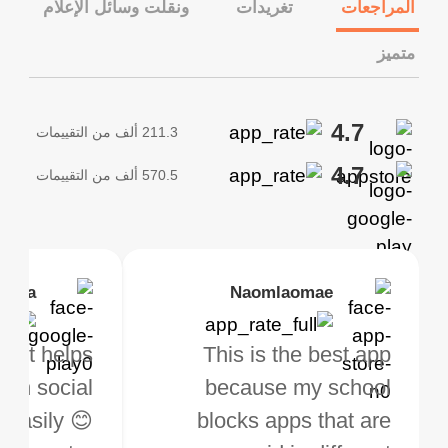
المراجعات
تغريدات
ونقلت وسائل الإعلام
متميز
4.7
211.3 ألف من التقييمات
4.7
570.5 ألف من التقييمات
tovall
 lesha
Janice Woods
Kirtisha Samant
Naomlaomae
safeguardingPrivacy
Great servic
This is the best app
أفضل VPN مجاني. لستُ
This VPN works
using Turbo
pp, it helps
s
company philosop
because my school
مستخدمًا منتظمًا لـ VPN،
perfectly, you can
.
f on social
ut 2 weeks
Past 10 years have 
blocks apps that are
ولكن عندما أسافر، أحتاج
ose the country you
 easily 😊
ave to say