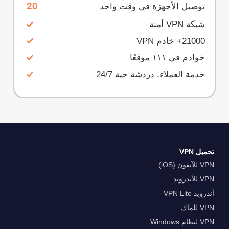
20
توصيل الأجهزة في وقت واحد
شبكة VPN آمنة
21000+ خادم VPN
خوادم في ١١١ موقعًا
خدمة العملاء, دردشة حية 24/7
تحميل VPN
VPN للآيفون (iOS)
VPN للأندرويد
أندرويد VPN Lite
VPN للماك
VPN لنظام Windows