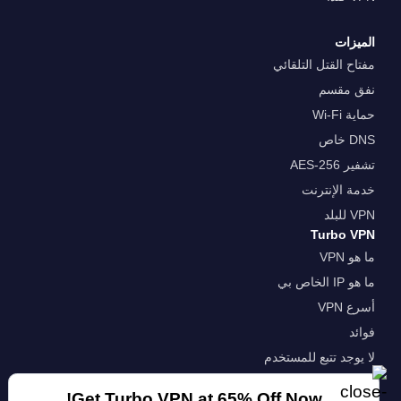
الميزات
مفتاح القتل التلقائي
نفق مقسم
حماية Wi-Fi
DNS خاص
تشفير AES-256
خدمة الإنترنت
VPN للبلد
Turbo VPN
ما هو VPN
ما هو IP الخاص بي
أسرع VPN
فوائد
لا يوجد تتبع للمستخدم
ضمان استعادة الاموال
Get Turbo VPN at 65% Off Now!