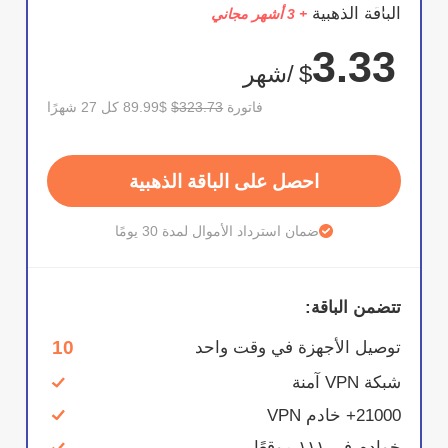
وفر
الباقة الذهبية
+ 3 أشهر مجاني
72%
3.33
$
/شهر
فاتورة
$323.73
$89.99 كل 27 شهرًا
احصل على الباقة الذهبية
ضمان استرداد الأموال لمدة 30 يومًا
تتضمن الباقة:
10
توصيل الأجهزة في وقت واحد
شبكة VPN آمنة
21000+ خادم VPN
خوادم في ١١١ موقعًا