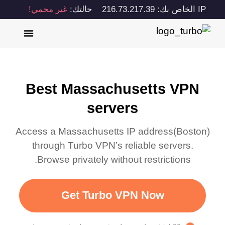
IP الخاص بك: 216.73.217.39
حالتك:
غير محمي!
Best Massachusetts VPN
servers
Access a
Massachusetts
IP address(
Boston
)
through Turbo VPN’s reliable servers.
Browse privately without restrictions.
Get Turbo VPN Now