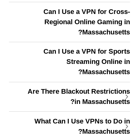
WiFi but honestly the
Can I Use a VPN for Cross-
WiFi is already fast
Regional Online Gaming in
when I use this I just
Massachusetts?
wanted to say thank you
and keep up the good
Can I Use a VPN for Sports
work.
Streaming Online in
Massachusetts?
Are There Blackout Restrictions
in Massachusetts?
What Can I Use VPNs to Do in
Massachusetts?