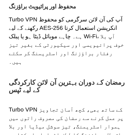
محفوظ اور پرائیویٹ براؤزنگ
Turbo VPN آپ کی آن لائن سرگرمی کو محفوظ
رکھنے کے لیے AES-256 انکرپشن استعمال کرتا
ہے۔ چاہے موبائل ڈیٹا ہو یا پبلک Wi-Fi، آپ بلا
خوف پرائیویسی اور سیکیورٹی کے بغیر تیز
رفتار براؤزنگ اور اسٹریمنگ کر سکتے
ہیں۔
رمضان کے دوران بہترین آن لائن کارکردگی
کے لیے ٹپس
Turbo VPN کے ساتھ بھی، کچھ آسان تجاویز
پر عمل کرنے سے رمضان کی مصروف راتوں میں
ہموار اسٹریمنگ، تیز سوشل میڈیا اور بلا
تعطل براؤزنگ کا لطف اٹھایا جا سکتا ہے: