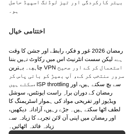
بہتر کارکردگی اور تیز لوڈنگ اسپیڈ حاصل
ہو۔
اختتامی خیال
رمضان 2026 غور و فکر، رابطے اور جشن کا وقت
ہے، لیکن سست انٹرنیٹ اس میں رکاوٹ نہیں بننا
چاہیے۔ بہترین VPN استعمال کر کے اور صحیح
سرور منتخب کر کے، آپ بھیڑ کو بائی پاس کر
سکتے ہیں، ISP throttling سے بچ سکتے ہیں، اور
رمضان کے دوران براہِ راست ایونٹس، سوشل
ویڈیوز اور تفریحی مواد کی ہموار اسٹریمنگ کا
لطف اٹھا سکتے ہیں۔ جڑے رہیں، آزادانہ دیکھیں،
اور رمضان میں اپنی آن لائن تجربے کا زیادہ سے
زیادہ فائدہ اٹھائیں۔