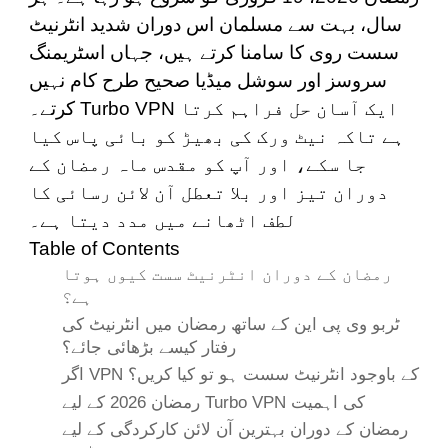
سال، بہت سے مسلمان اس دوران شدید انٹرنیٹ
سست روی کا سامنا کرتے ہیں، جہاں اسٹریمنگ
سروسز اور سوشل میڈیا صحیح طرح کام نہیں
کرتے۔ Turbo VPN ایک آسان حل فراہم کرتا
ہے تاکہ نیٹ ورک کی بھیڑ کو بائی پاس کیا
جا سکے، اور آپ کو مقدس ماہ رمضان کے
دوران تیز اور بلا تعطل آن لائن رسائی کا
لطف اٹھانے میں مدد دیتا ہے۔
Table of Contents
رمضان کے دوران انٹرنیٹ سست کیوں ہوتا
ہے؟
ٹربو وی پی این کے ساتھ رمضان میں انٹرنیٹ کی
رفتار کیسے بڑھائی جائے؟
اگر VPN کے باوجود انٹرنیٹ سست ہو تو کیا کریں؟
رمضان 2026 کے لیے Turbo VPN کی اہمیت
رمضان کے دوران بہترین آن لائن کارکردگی کے لیے