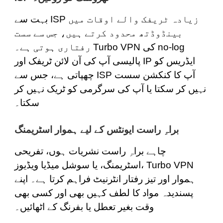
بہت سے ISP زیادہ ٹریفک والے اوقات میں
بینڈوڈتھ محدود کرتے ہیں، جس سے سست
رفتاری ہوتی ہے۔ Turbo VPN کی no-log
پالیسی آپ کی آن لائن ٹریفک اور IP ایڈریس کو
چھپاتی ہے، جس سے ISP آپ کا کنکشن سست
نہیں کر سکتا یا آپ کی سرگرمی کو ٹریک نہیں کر
سکتا۔
براہِ راست ایونٹس کے لیے ہموار اسٹریمنگ
چاہے براہِ راست نشریات ہوں، تفریحی
اسٹریمنگ، یا سوشل میڈیا ویڈیوز، Turbo VPN
ہموار اور تیز رفتار انٹرنیٹ فراہم کرتا ہے۔ اپنے
پسندیدہ مواد کا لطف کہیں بھی اور کسی بھی
وقت بغیر تعطل یا بفرنگ کے اٹھائیں۔