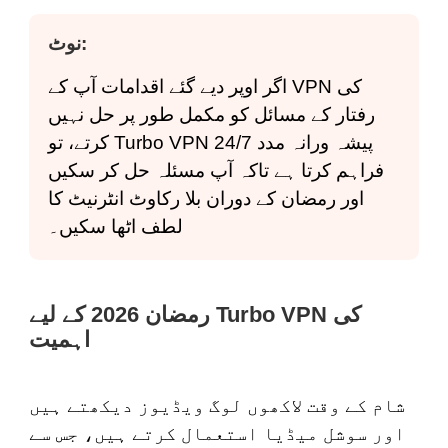
نوٹ:
اگر اوپر دیے گئے اقدامات آپ کے VPN کی
رفتار کے مسائل کو مکمل طور پر حل نہیں
کرتے، تو Turbo VPN 24/7 پیشہ ورانہ مدد
فراہم کرتا ہے تاکہ آپ مسئلہ حل کر سکیں
اور رمضان کے دوران بلا رکاوٹ انٹرنیٹ کا
لطف اٹھا سکیں۔
رمضان 2026 کے لیے Turbo VPN کی
اہمیت
شام کے وقت لاکھوں لوگ ویڈیوز دیکھتے ہیں
اور سوشل میڈیا استعمال کرتے ہیں، جس سے