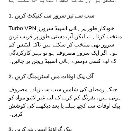
1. سب سے تیز سرور سے کنیکٹ کریں
Turbo VPN خودکار طور پر ہائی اسپیڈ سرورز
منتخب کرتا ہے، لیکن آپ دستی طور پر قریب ترین
سرور بھی منتخب کر سکتے ہیں تاکہ لیٹنس کم
ہو۔ اگر ایک سرور مصروف ہو تو بہتر کارکردگی
کے لیے کسی دوسرے ہائی اسپیڈ ریجن پر جائیں۔
2. آف پیک اوقات میں اسٹریمنگ کریں
جبکہ رمضان کی شامیں سب سے زیادہ مصروف
ہوتی ہیں، بفرنگ کم کرنے کے لیے غیر لائیو مواد کو
پیک اوقات سے کچھ پہلے یا بعد دیکھنے کی کوشش
کریں۔
3. بیک گراؤنڈ ایپس بند کریں