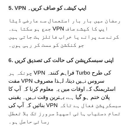
ایپ کیشے کو صاف کریں۔
5. VPN
رمضان میں بار بار استعمال سے عارضی ڈیٹا
جمع ہو سکتا ہے۔ VPN ایپ کا کیشے صاف
کرنے سے پرانے یا خراب فائلز ہٹ جاتی ہیں
جو کنکشن کو سست کر رہی ہوں۔
6. اپنی سبسکرپشن کی حالت کی تصدیق کریں
چونکہ ہر VPN فراہم کنندہ Turbo کی طرح
مفت VPN سروس نہیں دیتا، لہذا مصروف
اسٹریمنگ کے اوقات میں یہ معلوم کرنا کہ آپ کا
پلان ختم ہو گیا ہے، بہترین وقت نہیں۔ یقینی
بنائیں کہ آپ کی VPN سبسکرپشن فعال ہے تاکہ
تمام دستیاب ہائی اسپیڈ سرورز تک بلا تعطل
رسائی حاصل ہو۔