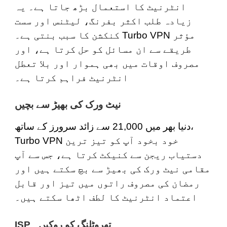
انٹرنیٹ کا استعمال بڑھ جاتا ہے۔ یہ
زیادہ طلب اکثر بفرنگ، لیٹنس اور سست
کنکشن کا سبب بنتی ہے۔ Turbo VPN مؤثر
طریقے سے ان مسائل کو حل کرتا ہے، اور
مصروف اوقات میں بھی ہموار اور بلا تعطل
انٹرنیٹ فراہم کرتا ہے۔
نیٹ ورک کی بھیڑ سے بچیں
دنیا بھر میں 21,000 سے زائد سرورز کے ساتھ،
Turbo VPN خود بخود آپ کو تیز ترین
دستیاب ریجن سے کنیکٹ کرتا ہے، جس سے آپ
مقامی نیٹ ورک کی بھیڑ سے بچ سکتے ہیں اور
رمضان کی مصروف راتوں میں تیز اور قابل
اعتماد انٹرنیٹ کا لطف اٹھا سکتے ہیں۔
ISP تھروٹلنگ کو روکیں۔