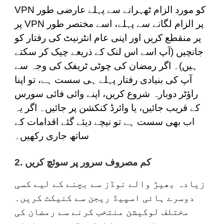
VPN کو مورد الزام ٹھہرانے سے پہلے عارضی طور
پر VPN پر الزام لگانے سے پہلے، اسے مختصر طور
پر منقطع کریں اور اپنی عام انٹرنیٹ کی رفتار کو
جانچیں (آپ اسے اس
لنک
کے ذریعے چیک کر سکتے
ہیں)۔ اگر رمضان کی چوٹی ٹریفک کی وجہ سے
آپ کی بنیادی رفتار پہلے ہی سست ہے، تو اپنا
راؤٹر دوبارہ شروع کریں، اپنے وائی فائی سورس
کے قریب جائیں، یا وائرڈ کنکشن پر جائیں۔ اگر یہ
اب بھی سست ہے تو نیچے دیئے گئے اقدامات کے
ساتھ جاری رکھیں۔
2. کم مصروف سرور پر سوئچ کریں
زیادہ بھیڑ والے نوڈز سے بچنے کے لیے کسی
دوسرے ہائی اسپیڈ ریجن سے کنیکٹ کریں۔
مختلف لوکیشن منتخب کرنے سے رمضان کی