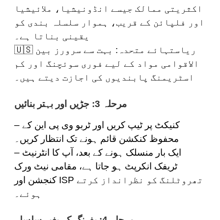
اکثریتی ممالک جیسے انڈونیشیا، ملائیشیا
اور فلپائن کے قریب، ہموار سلسلہ بندی کو
یقینی بناتا ہے۔
ریاستہائے متحدہ
: بہت سے سرورز بین
🇺🇸
الاقوامی مواد کے لیے فوری سوئچنگ اور کم
اسٹریمنگ پابندیوں کی اجازت دیتے ہیں۔
مرحلہ 3: جڑیں اور بہتر بنائیں
– کنیکٹ پر ٹیپ کریں اور ٹربو وی پی این کے
محفوظ کنکشن قائم ہونے تک انتظار کریں۔
– ایک بار منسلک ہونے کے بعد، آپ کا انٹرنیٹ
ٹریفک انکرپٹ ہو جاتا ہے، مقامی نیٹ ورک
کنجشن اور ISP تھروٹلنگ کو نظرانداز کرتے
ہوئے۔
مرحلہ 4: بفرنگ کے بغیر سلسلہ