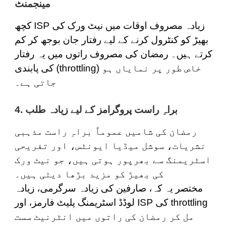
مینجمنٹ
کچھ ISP زیادہ مصروف اوقات میں نیٹ ورک کی
بھیڑ کو کنٹرول کرنے کے لیے رفتار جان بوجھ کر کم
کرتے ہیں۔ رمضان کی مصروف راتوں میں یہ رفتار
کی پابندی (throttling) خاص طور پر نمایاں ہو
جاتی ہے۔
4. براہِ راست پروگرامز کے لیے زیادہ طلب
رمضان کی شامیں عموماً براہِ راست مذہبی
نشریات، سوشل میڈیا ایونٹس، اور تفریحی
اسٹریمنگ سے بھرپور ہوتی ہیں، جو نیٹ ورک
کی بھیڑ کو مزید بڑھا دیتی ہیں۔
مختصر یہ کہ، صارفین کی زیادہ سرگرمی، زیادہ
لوڈڈ اسٹریمنگ پلیٹ فارمز، اور ISP کی throttling
مل کر رمضان کی راتوں میں انٹرنیٹ سست