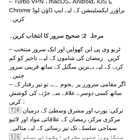
یا
iOS
،
Android
،
macOS
،
Turbo VPN
–
براؤزر ایکسٹینشن کے لیے ایپ ڈاؤن لوڈ
Chrome
کریں۔
مرحلہ 2: صحیح سرور کا انتخاب کریں۔
– ٹربو وی پی این کھولیں اور ایک سرور منتخب
کریں۔ رمضان کی شاموں کے لیے، تاخیر کو کم
کرنے کے لیے بہترین سگنل کے ساتھ قریبی سرور
چنیں۔
– اگر مقامی سرورز پر ہجوم ہے، تو تیز رفتار کے
ساتھ کسی دوسرے علاقے سے جڑنے کی کوشش
کریں：
ترکی
: یورپ اور مشرق وسطیٰ کے درمیان
🇹🇷
مرکزی مرکز، رمضان کے علاقائی مواد اور لائیو
سماجی سلسلے تک تیز رسائی کے لیے مثالی۔
سنگاپور
: جنوب مشرقی ایشیائی مسلم
🇸🇬