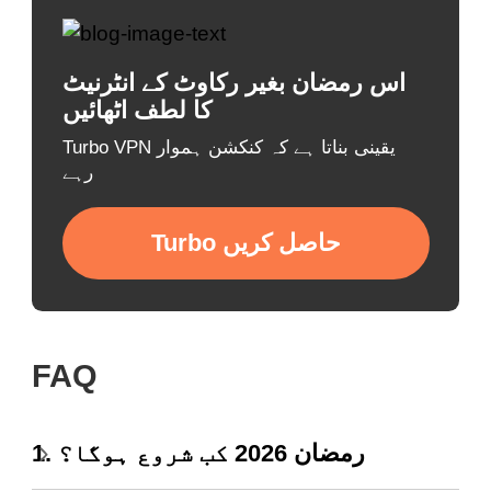
اس رمضان بغیر رکاوٹ کے انٹرنیٹ
کا لطف اٹھائیں
Turbo VPN یقینی بناتا ہے کہ کنکشن ہموار
رہے
Turbo حاصل کریں
FAQ
1. رمضان 2026 کب شروع ہوگا؟