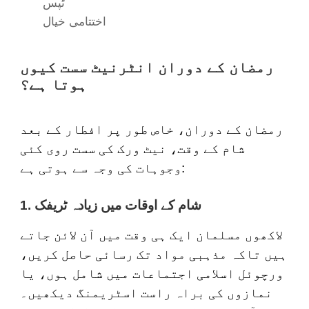
ٹپس
اختتامی خیال
رمضان کے دوران انٹرنیٹ سست کیوں
ہوتا ہے؟
رمضان کے دوران، خاص طور پر افطار کے بعد
شام کے وقت، نیٹ ورک کی سست روی کئی
وجوہات کی وجہ سے ہوتی ہے:
1. شام کے اوقات میں زیادہ ٹریفک
لاکھوں مسلمان ایک ہی وقت میں آن لائن جاتے
ہیں تاکہ مذہبی مواد تک رسائی حاصل کریں،
ورچوئل اسلامی اجتماعات میں شامل ہوں، یا
نمازوں کی براہ راست اسٹریمنگ دیکھیں۔