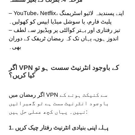
– YouTube، Netflix، اپنے پسندیدہ لائیو اسٹریمنگ
پلیٹ فارم، یا سوشل میڈیا ایپس کو کھولیں۔
– تیز رفتاری اور بہتر کوالٹی پر ویڈیوز سے لطف
اندوز ہوں، یہاں تک کہ رمضان ٹریفک کے دوران
بھی۔
اگر VPN کے باوجود انٹرنیٹ سست ہو تو
کیا کریں؟
اگر رمضان میں VPN سے کنیکٹ ہونے کے
باوجود انٹرنیٹ سست ہے تو گھبرائیں
نہیں۔ یہاں کچھ عملی حل ہیں:
1. پہلے اپنی بنیادی انٹرنیٹ رفتار چیک کریں