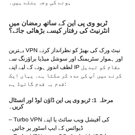
ہونے کی وجہ بنتے ہیں۔
ٹربو وی پی این کے ساتھ رمضان میں
انٹرنیٹ کی رفتار کیسے بڑھائی جائے؟
بہترین VPN نیٹ ورک کی بھیڑ کو نظرانداز کرنے
اور ہموار سٹریمنگ اور سوشل میڈیا براؤزنگ سے
لطف اندوز ہونے کے لیے اپنے IP مقام کو تبدیل
کرنے میں آپ کی مدد کر سکتا ہے۔ یہاں ایک
قدم بہ قدم گائیڈ ہے:
مرحلہ 1: ٹربو وی پی این ڈاؤن لوڈ اور انسٹال
کریں۔
کی آفیشل ویب سائٹ یا اپنے
Turbo VPN
–
ڈیوائس کے ایپ اسٹور پر جائیں۔