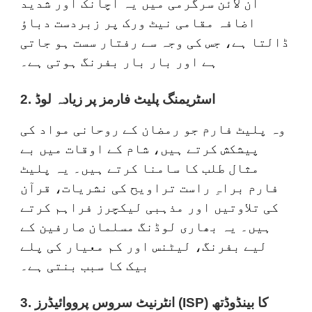
آن لائن سرگرمی میں یہ اچانک اور شدید
اضافہ مقامی نیٹ ورک پر زبردست دباؤ
ڈالتا ہے، جس کی وجہ سے رفتار سست ہو جاتی
ہے اور بار بار بفرنگ ہوتی ہے۔
2. اسٹریمنگ پلیٹ فارمز پر زیادہ لوڈ
وہ پلیٹ فارم جو رمضان کے روحانی مواد کی
پیشکش کرتے ہیں، شام کے اوقات میں بے
مثال طلب کا سامنا کرتے ہیں۔ یہ پلیٹ
فارم براہِ راست تراویح کی نشریات، قرآن
کی تلاوتیں اور مذہبی لیکچرز فراہم کرتے
ہیں۔ یہ بھاری لوڈنگ مسلمان صارفین کے
لیے بفرنگ، لیٹنس اور کم معیار کی پلے
بیک کا سبب بنتی ہے۔
کا بینڈوڈتھ
(ISP)
3. انٹرنیٹ سروس پرووائیڈرز