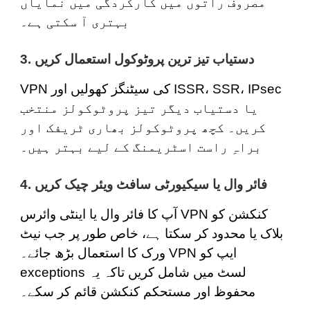
مصروف راتوں میں کارکردگی میں نمایاں
بہتری آ سکتی ہے۔
3. دستیاب تیز ترین پروٹوکول استعمال کریں
VPN کی سیٹنگز کھولیں اور ISSR، SSR، IPsec
یا دستیاب دیگر تیز پروٹوکولز منتخب
کریں۔ کچھ پروٹوکولز بھاری ٹریفک اور
براہِ راست اسٹریمنگ کے لیے بہتر ہیں۔
4. فائر وال یا سیکیورٹی سافٹ ویئر چیک کریں
آپ کا فائر وال یا اینٹی وائرس VPN کنکشن کو
بلاک یا محدود کر سکتا ہے، خاص طور پر جب نیٹ
ورک کا استعمال بڑھ جائے۔ VPN ایپ کو
exceptions لسٹ میں شامل کریں تاکہ یہ
محفوظ اور مستحکم کنکشن قائم کر سکے۔