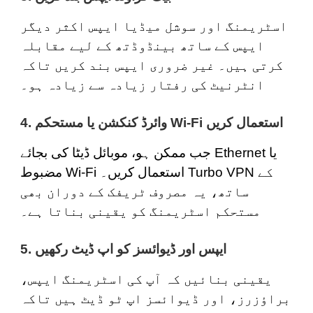
اسٹریمنگ اور سوشل میڈیا ایپس اکثر دیگر
ایپس کے ساتھ بینڈوڈتھ کے لیے مقابلہ
کرتی ہیں۔ غیر ضروری ایپس بند کریں تاکہ
انٹرنیٹ کی رفتار زیادہ سے زیادہ ہو۔
استعمال کریں
Wi-Fi
4. وائرڈ کنکشن یا مستحکم
جب ممکن ہو، موبائل ڈیٹا کی بجائے Ethernet یا
مضبوط Wi-Fi استعمال کریں۔ Turbo VPN کے
ساتھ، یہ مصروف ٹریفک کے دوران بھی
مستحکم اسٹریمنگ کو یقینی بناتا ہے۔
5. ایپس اور ڈیوائسز کو اپ ڈیٹ رکھیں
یقینی بنائیں کہ آپ کی اسٹریمنگ ایپس،
براؤزرز، اور ڈیوائسز اپ ٹو ڈیٹ ہیں تاکہ