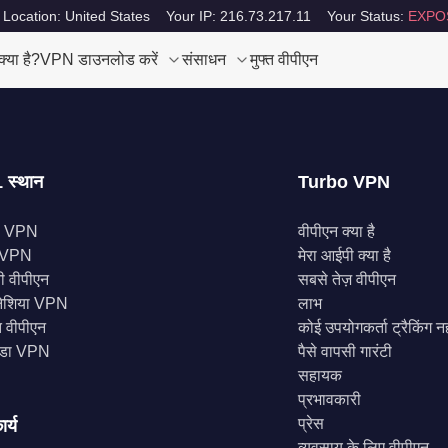
 Location: United States
Your IP: 216.73.217.11
Your Status:
EXPO
या है?
VPN डाउनलोड करें
संसाधन
मुफ्त वीपीएन
 स्थान
Turbo VPN
स VPN
वीपीएन क्या है
े VPN
मेरा आईपी क्या है
नी वीपीएन
सबसे तेज़ वीपीएन
ोनेशिया VPN
लाभ
 वीपीएन
कोई उपयोगकर्ता ट्रैकिंग नह
डा VPN
पैसे वापसी गारंटी
सहायक
प्रभावकारी
प्रेस
ार्य
व्यवसाय के लिए वीपीएन