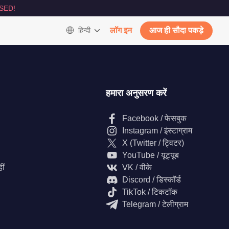
SED!
हिन्दी
लॉग इन
आज ही सौदा पकड़े
हमारा अनुसरण करें
Facebook / फेसबुक
Instagram / इंस्टाग्राम
X (Twitter / ट्विटर)
YouTube / यूट्यूब
ीं
VK / वीके
Discord / डिस्कॉर्ड
TikTok / टिकटॉक
Telegram / टेलीग्राम