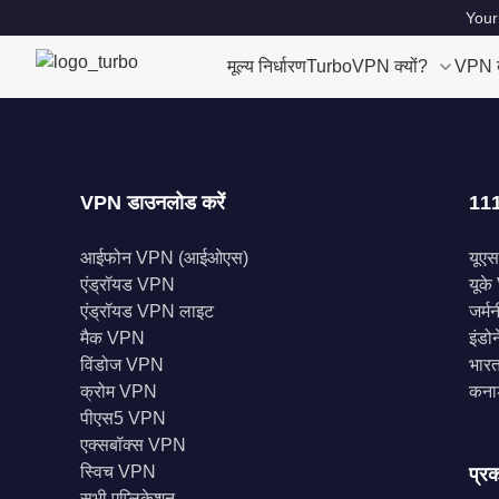
Your
मूल्य निर्धारण
TurboVPN क्यों?
VPN क्
VPN डाउनलोड करें
111
आईफोन VPN (आईओएस)
यूए
एंड्रॉयड VPN
यूक
एंड्रॉयड VPN लाइट
जर्म
मैक VPN
इंड
विंडोज VPN
भारत
क्रोम VPN
कना
पीएस5 VPN
एक्सबॉक्स VPN
स्विच VPN
प्रक
सभी एप्लिकेशन