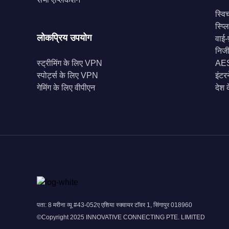
स्वि
स्प्
लोकप्रिय उपयोग
वाई-फ
निज
स्ट्रीमिंग के लिए VPN
AES-
स्पोर्ट्स के लिए VPN
इंटर
गेमिंग के लिए वीपीएन
देश 
पता: 8 मरीना व्यू #43-052ए एशिया स्क्वायर टॉवर 1, सिंगापुर 018960
©Copyright 2025 INNOVATIVE CONNECTING PTE. LIMITED