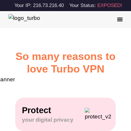
Your IP: 216.73.216.40
Your Status:
EXPOSED!
So many reasons to
love Turbo VPN
Protect
your digital privacy