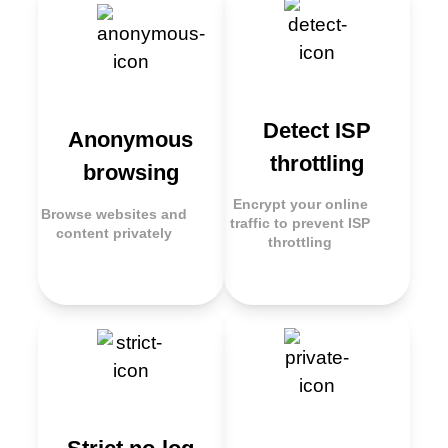
Detect ISP
Anonymous
throttling
browsing
Encrypt your online
Browse websites and
traffic to prevent ISP
content privately
throttling