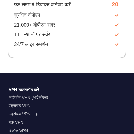
20
एक समय में डिवाइस कनेक्ट करें
सुरक्षित वीपीएन
21,000+ वीपीएन सर्वर
111 स्थानों पर सर्वर
24/7 लाइव समर्थन
VPN डाउनलोड करें
आईफोन VPN (आईओएस)
एंड्रॉयड VPN
एंड्रॉयड VPN लाइट
मैक VPN
विंडोज VPN