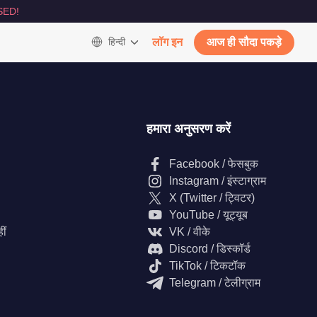
SED!
हिन्दी
लॉग इन
आज ही सौदा पकड़े
हमारा अनुसरण करें
Facebook / फेसबुक
Instagram / इंस्टाग्राम
X (Twitter / ट्विटर)
YouTube / यूट्यूब
ीं
VK / वीके
Discord / डिस्कॉर्ड
TikTok / टिकटॉक
Telegram / टेलीग्राम