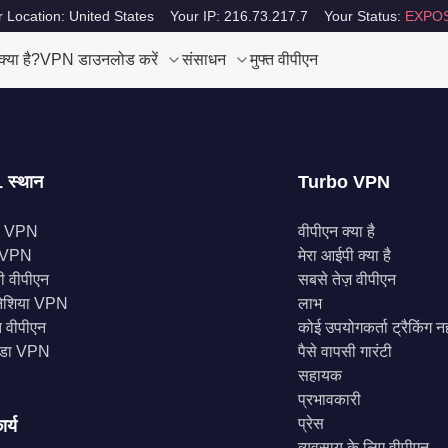
 Location: United States
Your IP: 216.73.217.7
Your Status:
EXPO
या है?
VPN डाउनलोड करें
संसाधन
मुफ्त वीपीएन
 स्थान
Turbo VPN
स VPN
वीपीएन क्या है
े VPN
मेरा आईपी क्या है
नी वीपीएन
सबसे तेज़ वीपीएन
ोनेशिया VPN
लाभ
 वीपीएन
कोई उपयोगकर्ता ट्रैकिंग नह
डा VPN
पैसे वापसी गारंटी
सहायक
प्रभावकारी
प्रेस
ार्य
व्यवसाय के लिए वीपीएन