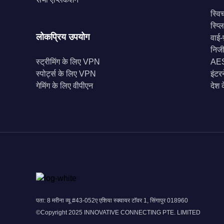
स्वि
स्प्
लोकप्रिय उपयोग
वाई-फ
निज
स्ट्रीमिंग के लिए VPN
AES-
स्पोर्ट्स के लिए VPN
इंटर
गेमिंग के लिए वीपीएन
देश 
पता: 8 मरीना व्यू #43-052ए एशिया स्क्वायर टॉवर 1, सिंगापुर 018960
©Copyright 2025 INNOVATIVE CONNECTING PTE. LIMITED