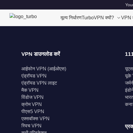
Your
मूल्य निर्धारण
TurboVPN क्यों?
VPN क्
VPN डाउनलोड करें
111
आईफोन VPN (आईओएस)
यूए
एंड्रॉयड VPN
यूक
एंड्रॉयड VPN लाइट
जर्म
मैक VPN
इंड
विंडोज VPN
भारत
क्रोम VPN
कना
पीएस5 VPN
एक्सबॉक्स VPN
स्विच VPN
प्रक
सभी एप्लिकेशन