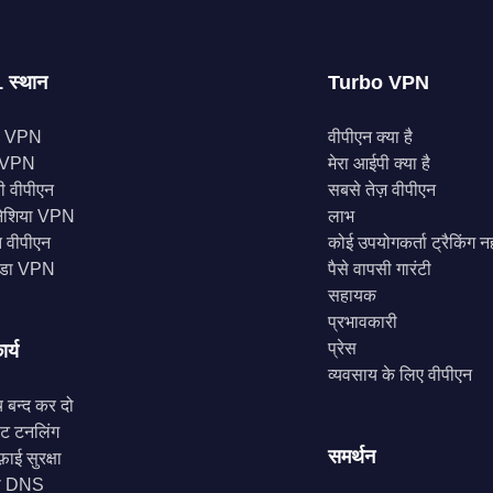
 स्थान
Turbo VPN
स VPN
वीपीएन क्या है
े VPN
मेरा आईपी क्या है
नी वीपीएन
सबसे तेज़ वीपीएन
ोनेशिया VPN
लाभ
 वीपीएन
कोई उपयोगकर्ता ट्रैकिंग नह
डा VPN
पैसे वापसी गारंटी
सहायक
प्रभावकारी
प्रेस
ार्य
व्यवसाय के लिए वीपीएन
च बन्द कर दो
लिट टनलिंग
समर्थन
़ाई सुरक्षा
ी DNS