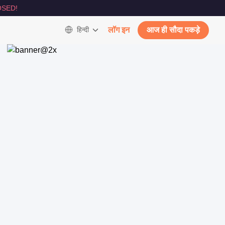
SED!
हिन्दी
लॉग इन
आज ही सौदा पकड़े