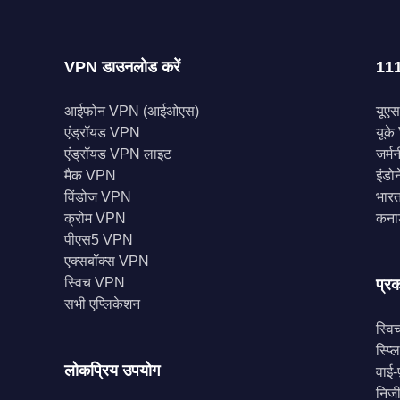
VPN डाउनलोड करें
111
आईफोन VPN (आईओएस)
यूए
एंड्रॉयड VPN
यूक
एंड्रॉयड VPN लाइट
जर्म
मैक VPN
इंड
विंडोज VPN
भारत
क्रोम VPN
कना
पीएस5 VPN
एक्सबॉक्स VPN
स्विच VPN
प्रक
सभी एप्लिकेशन
स्वि
स्प्
लोकप्रिय उपयोग
वाई-फ
निज