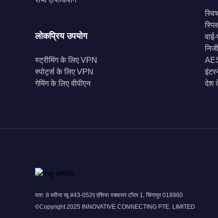
स्वि
स्प्
लोकप्रिय उपयोग
वाई-फ
निज
स्ट्रीमिंग के लिए VPN
AES-
स्पोर्ट्स के लिए VPN
इंटर
गेमिंग के लिए वीपीएन
देश 
पता: 8 मरीना व्यू #43-052ए एशिया स्क्वायर टॉवर 1, सिंगापुर 018960
©Copyright 2025 INNOVATIVE CONNECTING PTE. LIMITED