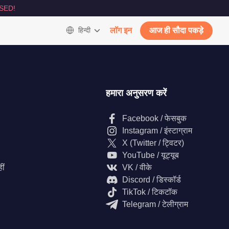
SED!
हिन्दी
लॉग इन
आज ही सौदा पकड़े
हमारा अनुसरण करें
Facebook / फेसबुक
Instagram / इंस्टाग्राम
X (Twitter / ट्विटर)
YouTube / यूट्यूब
ीं
VK / वीके
Discord / डिस्कॉर्ड
TikTok / टिकटॉक
Telegram / टेलीग्राम