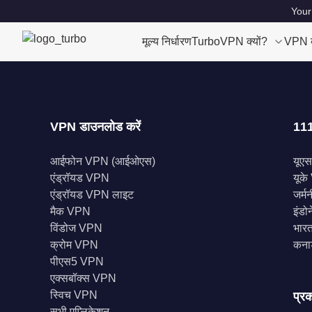
Your
मूल्य निर्धारण
TurboVPN क्यों?
VPN क्
VPN डाउनलोड करें
111
आईफोन VPN (आईओएस)
यूए
एंड्रॉयड VPN
यूक
एंड्रॉयड VPN लाइट
जर्म
मैक VPN
इंड
विंडोज VPN
भारत
क्रोम VPN
कना
पीएस5 VPN
एक्सबॉक्स VPN
स्विच VPN
प्रक
सभी एप्लिकेशन