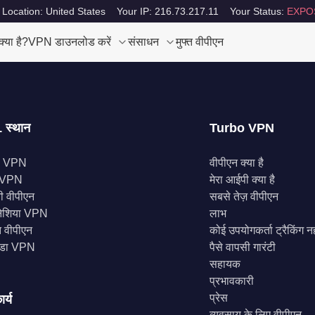
 Location: United States
Your IP: 216.73.217.11
Your Status:
EXPO
या है?
VPN डाउनलोड करें
संसाधन
मुफ्त वीपीएन
 स्थान
Turbo VPN
स VPN
वीपीएन क्या है
े VPN
मेरा आईपी क्या है
नी वीपीएन
सबसे तेज़ वीपीएन
ोनेशिया VPN
लाभ
 वीपीएन
कोई उपयोगकर्ता ट्रैकिंग नह
डा VPN
पैसे वापसी गारंटी
सहायक
प्रभावकारी
प्रेस
ार्य
व्यवसाय के लिए वीपीएन