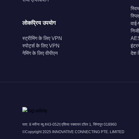
स्वि
स्प्
लोकप्रिय उपयोग
वाई-फ
निज
स्ट्रीमिंग के लिए VPN
AES-
स्पोर्ट्स के लिए VPN
इंटर
गेमिंग के लिए वीपीएन
देश 
पता: 8 मरीना व्यू #43-052ए एशिया स्क्वायर टॉवर 1, सिंगापुर 018960
©Copyright 2025 INNOVATIVE CONNECTING PTE. LIMITED