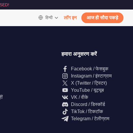
SED!
हिन्दी
लॉग इन
आज ही सौदा पकड़े
हमारा अनुसरण करें
Facebook / फेसबुक
Instagram / इंस्टाग्राम
X (Twitter / ट्विटर)
YouTube / यूट्यूब
ीं
VK / वीके
Discord / डिस्कॉर्ड
TikTok / टिकटॉक
Telegram / टेलीग्राम