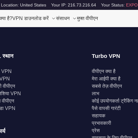
 Location: United States
Your IP: 216.73.216.64
Your Status:
EXPO
या है?
VPN डाउनलोड करें
संसाधन
मुफ्त वीपीएन
 स्थान
Turbo VPN
स VPN
वीपीएन क्या है
े VPN
मेरा आईपी क्या है
नी वीपीएन
सबसे तेज़ वीपीएन
ोनेशिया VPN
लाभ
 वीपीएन
कोई उपयोगकर्ता ट्रैकिंग नह
डा VPN
पैसे वापसी गारंटी
सहायक
प्रभावकारी
प्रेस
ार्य
व्यवसाय के लिए वीपीएन