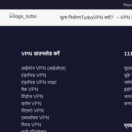
Your
मूल्य निर्धारण
TurboVPN क्यों?
VPN क्
VPN डाउनलोड करें
111
आईफोन VPN (आईओएस)
यूए
एंड्रॉयड VPN
यूक
एंड्रॉयड VPN लाइट
जर्म
मैक VPN
इंड
विंडोज VPN
भारत
क्रोम VPN
कना
पीएस5 VPN
एक्सबॉक्स VPN
स्विच VPN
प्रक
सभी एप्लिकेशन