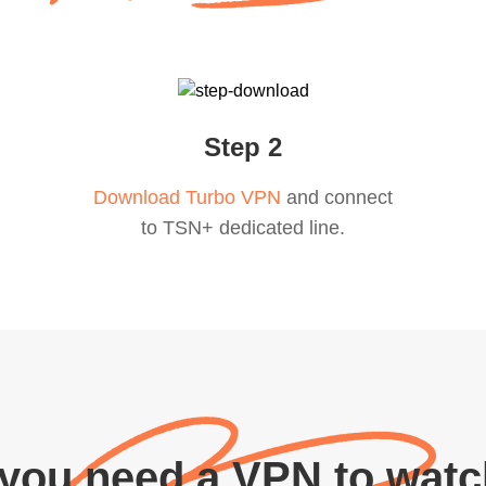
Step 2
Download Turbo VPN
and connect
to TSN+ dedicated line.
you need a VPN to wat