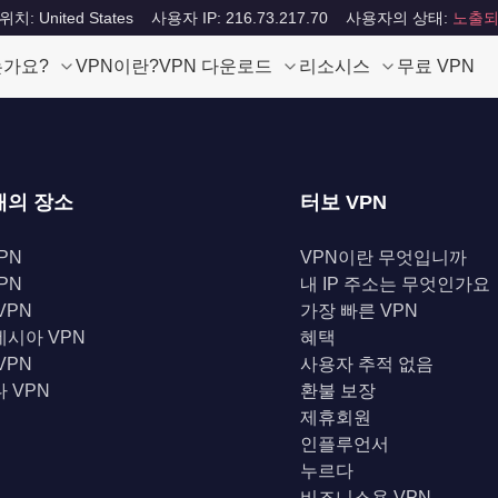
: United States
사용자 IP: 216.73.217.70
사용자의 상태:
노출되
는가요?
VPN이란?
VPN 다운로드
리소시스
무료 VPN
개의 장소
터보 VPN
PN
VPN이란 무엇입니까
PN
내 IP 주소는 무엇인가요
VPN
가장 빠른 VPN
시아 VPN
혜택
VPN
사용자 추적 없음
 VPN
환불 보장
제휴회원
인플루언서
누르다
비즈니스용 VPN