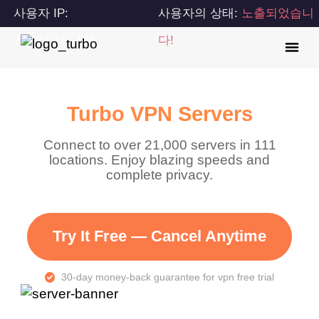
사용자 IP:
사용자의 상태:
노출되었습니
216.73.216.176
다!
Turbo VPN Servers
Connect to over 21,000 servers in 111
locations. Enjoy blazing speeds and
complete privacy.
Try It Free — Cancel Anytime
30-day money-back guarantee for vpn free trial