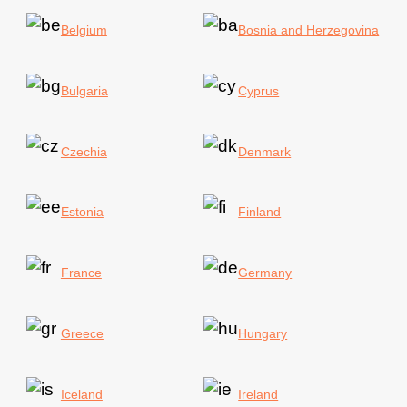
Belgium
Bosnia and Herzegovina
Bulgaria
Cyprus
Czechia
Denmark
Estonia
Finland
France
Germany
Greece
Hungary
Iceland
Ireland