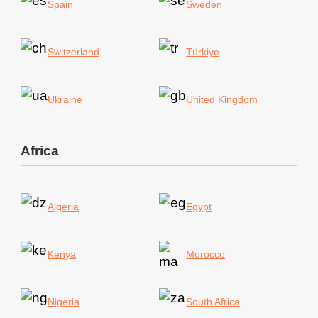
Spain
Sweden
Switzerland
Türkiye
Ukraine
United Kingdom
Africa
Algeria
Egypt
Kenya
Morocco
Nigeria
South Africa