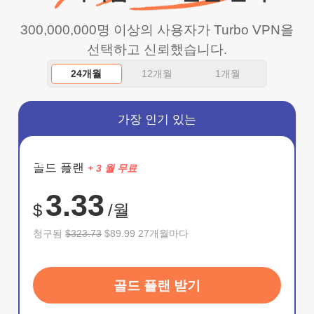
wanted to say thank you
300,000,000명 이상의 사용자가 Turbo VPN을
and keep up the good
선택하고 신뢰했습니다.
work.
24개월
12개월
1개월
가장 인기 있는
절약
골드 플랜
+ 3 월 무료
72%
3.33
$
/월
청구됨
$323.73
$89.99 27개월마다
골드 플랜 받기