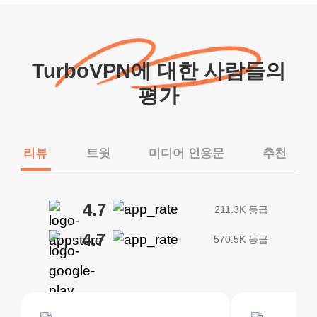
TurboVPN에 대한 사람들의
평가
리뷰
트윗
미디어 인용문
추천
4.7
211.3K 등급
4.7
570.5K 등급