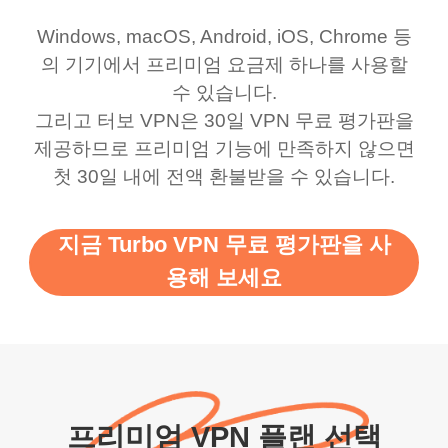
ernt location.
what a vpn was but I
being slow. There are
Windows, macOS, Android, iOS, Chrome 등
honestly thought this
multiple free networks
의 기기에서 프리미엄 요금제 하나를 사용할
was a scam but now I
available which u can
수 있습니다.
use it I am just
switch from. Easily, my
그리고 터보 VPN은 30일 VPN 무료 평가판을
제공하므로 프리미엄 기능에 만족하지 않으면
bewildered at how good
favourite. Best part, i
첫 30일 내에 전액 환불받을 수 있습니다.
this app is and even if
have not seen any ads
there is ads I know it’s to
till now since i am using
지금 Turbo VPN 무료 평가판을 사
support this amazing
free service. A 10/10.
용해 보세요
vpn honestly you should
put more ads to grant us
more range and faster
WiFi but honestly the
WiFi is already fast
프리미엄 VPN 플랜 선택
when I use this I just