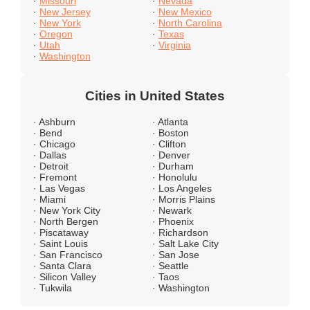
·
Missouri
·
Nevada
·
New Jersey
·
New Mexico
·
New York
·
North Carolina
·
Oregon
·
Texas
·
Utah
·
Virginia
·
Washington
Cities in United States
· Ashburn
· Atlanta
· Bend
· Boston
· Chicago
· Clifton
· Dallas
· Denver
· Detroit
· Durham
· Fremont
· Honolulu
· Las Vegas
· Los Angeles
· Miami
· Morris Plains
· New York City
· Newark
· North Bergen
· Phoenix
· Piscataway
· Richardson
· Saint Louis
· Salt Lake City
· San Francisco
· San Jose
· Santa Clara
· Seattle
· Silicon Valley
· Taos
· Tukwila
· Washington