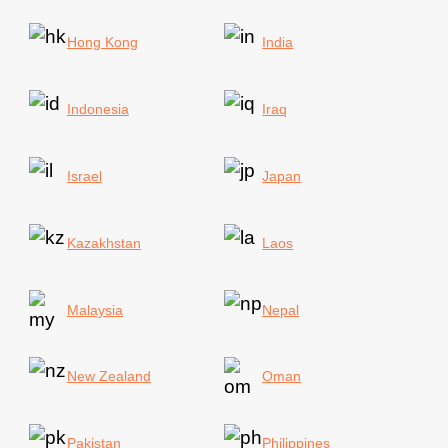
Hong Kong
India
Indonesia
Iraq
Israel
Japan
Kazakhstan
Laos
Malaysia
Nepal
New Zealand
Oman
Pakistan
Philippines