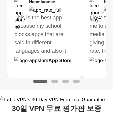
Brias
Naomlaomae
Kirtisha Samant
Foutrrrrrr
bell
Kris
bo VPN Works! it has
This is the best app
The best free VPN. I am
Highly recommend
I love thi
I've been
s of Locations to
because my school
not a regular VPN user
my connections are
me to do 
VPN for 
ose from for free. I
blocks apps that are
but when I travel, i do
and stable.
media ver
now and I
ght the Premium for
said in different
need a good VPN which
giving u g
that it is 
 extra perks pretty
languages and also it
is not only free (as i use
rate. this
great app
h it. I tested out the
blocks access to some
it for limited time only)
is easy t
Google
App Store
Google
App S
 to make sure it
of my games I just
but doesn't restrict me
have been
Play
Play
ked. I asked for my
wanna say thank you
when it comes to
about upg
address that my
now I can listen to all my
connection. Turbo VPN
premium..
work was under and
music and even play all
does a great job. It
quality e
rched it up and it did
my games also I
connects everywhere
the Turbo
30일 VPN 무료 평가판 보증
eed say I was in a
honestly didn’t know
and anywhere without it
choice.