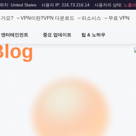
: United States
사용자 IP: 216.73.216.14
사용자의 상태:
노출되
는가요?
VPN이란?
VPN 다운로드
리소시스
무료 VPN
엔터테인먼트
중요 업데이트
팁 & 노하우
Blog