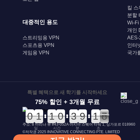
킬 스
분할
대중적인 용도
Wi-F
개인 
스트리밍용 VPN
AES
스포츠용 VPN
인터
게임용 VPN
국가를
특별 혜택으로 새 학기를 시작하세요
75% 할인 + 3개월 무료
0
0
0
0
0
0
1
1
0
0
1
1
0
0
0
0
0
0
3
3
0
0
9
9
2
2
1
1
8
7
7
주소: 8 마리나 뷰 #43-052A 아시아 스퀘어 타워 1, 싱가포르 018960
일
시간
분
초
©저작권 2025 INNOVATIVE CONNECTING PTE. LIMITED