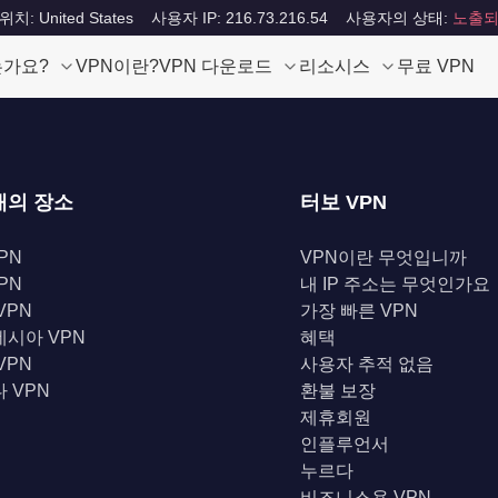
: United States
사용자 IP: 216.73.216.54
사용자의 상태:
노출되
는가요?
VPN이란?
VPN 다운로드
리소시스
무료 VPN
개의 장소
터보 VPN
PN
VPN이란 무엇입니까
PN
내 IP 주소는 무엇인가요
VPN
가장 빠른 VPN
시아 VPN
혜택
VPN
사용자 추적 없음
 VPN
환불 보장
제휴회원
인플루언서
누르다
비즈니스용 VPN