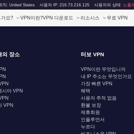
: United States
사용자 IP: 216.73.216.125
사용자의 상태:
노출
는가요?
VPN이란?
VPN 다운로드
리소시스
무료 VPN
개의 장소
터보 VPN
PN
VPN이란 무엇입니까
PN
내 IP 주소는 무엇인가요
VPN
가장 빠른 VPN
시아 VPN
혜택
VPN
사용자 추적 없음
 VPN
환불 보장
제휴회원
인플루언서
누르다
비즈니스용 VPN