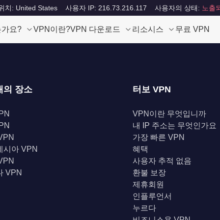
: United States
사용자 IP: 216.73.216.117
사용자의 상태:
노출
는가요?
VPN이란?
VPN 다운로드
리소시스
무료 VPN
개의 장소
터보 VPN
PN
VPN이란 무엇입니까
PN
내 IP 주소는 무엇인가요
VPN
가장 빠른 VPN
시아 VPN
혜택
VPN
사용자 추적 없음
 VPN
환불 보장
제휴회원
인플루언서
누르다
비즈니스용 VPN