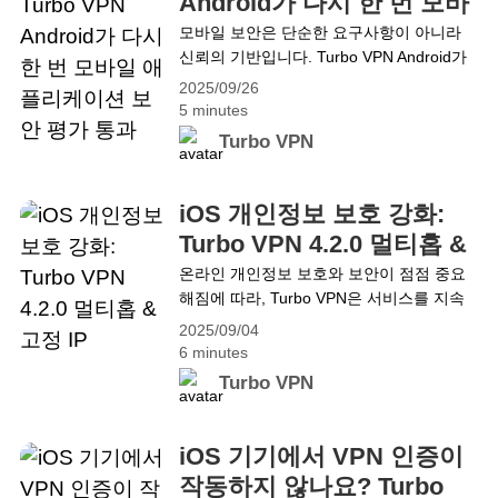
Android가 다시 한 번 모바
파티 플랫폼에서의 데이터 처리와 관련된
일 애플리케이션 보안 평가
모바일 보안은 단순한 요구사항이 아니라
위험을 부각시켰습니다.&hellip; Continue
신뢰의 기반입니다. Turbo VPN Android가
통과
reading Mixpanel 데이터 유출 2025: Turbo
다시 한 번 모바일 애플리케이션 보안 평가
VPN으로 안전하게 보호하는 방법
2025/09/26
(MASA)를 통과하고, 독립 보안 리뷰 배지
5 minutes
가 공식적으로 활성화되었음을 알려드리게
Turbo VPN
되어 기쁩니다🎉. 이번 성취는 처음이 아니
지만, 개인정보 보호, 데이터 안전 유지, 어
디서나 안심하고 연결할 수 있는 신뢰성을
iOS 개인정보 보호 강화:
제공하려는 저희의 노력을 다시 한번 증명
Turbo VPN 4.2.0 멀티홉 &
합니다. Turbo VPN을 사용하면 속도와 안
고정 IP
온라인 개인정보 보호와 보안이 점점 중요
전성 중 하나를&hellip; Continue reading
해짐에 따라, Turbo VPN은 서비스를 지속
보안 재확인: Turbo VPN Android가 다시 한
적으로 개선하고 있습니다. Turbo VPN
번 모바일 애플리케이션 보안 평가 통과
2025/09/04
4.2.0 for iOS가 다음 주에 출시될 예정임을
6 minutes
기쁘게 알려드립니다! 이번 새 버전에서는
Turbo VPN
두 가지 기대되는 기능이 도입됩니다: 멀티
홉과 고정 IP. 이 업데이트는 더 높은 개인정
보 보호와 안정적인 연결을 제공하여 이전
iOS 기기에서 VPN 인증이
보다 안전하고 원활한 온라인 경험을 가능
작동하지 않나요? Turbo
하게 합니다. • 멀티홉(Multihop) 은 인터넷