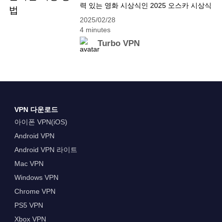
력 있는 영화 시상식인 2025 오스카 시상식
&hellip; Continue reading YouTube Music
의 수상자가 곧 발표됩니다! 이번 시상식은
ReVanced를 무료로 사용하는 방법
2025/02/28
3월 2일 일요일 미국 동부 시간 오후 7시,
4 minutes
할리우드 오베이션의 돌비 극장에서 개최됩
Turbo VPN
니다. 또한 올해는 공연 프로세스에 큰 변화
가 예고되었습니다. 최우수 오리지널 송 상
은 작곡가에 초점을 맞출 예정이며, 영화 예
술과 기술, 글로벌 문화의 융합을 화려하게
보여주는 이번 행사를&hellip; Continue
reading 2025 오스카 시상식 생중계 온라인
VPN 다운로드
시청 방법
아이폰 VPN(iOS)
Android VPN
Android VPN 라이트
Mac VPN
Windows VPN
Chrome VPN
PS5 VPN
Xbox VPN