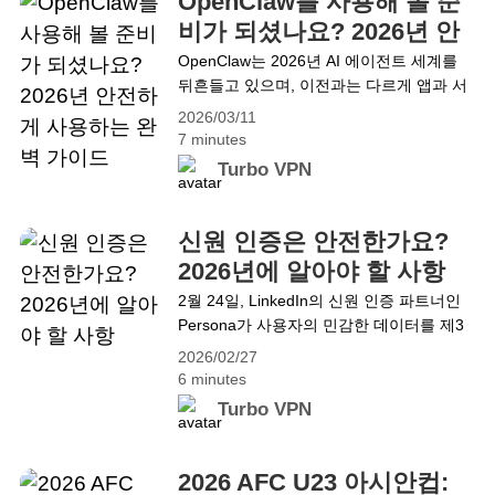
OpenClaw를 사용해 볼 준
야 한다. 이는 사용자가 기존의 글로벌 VPN
비가 되셨나요? 2026년 안
모드를 사용해 주요 애플리케이션에&hellip;
전하게 사용하는 완벽 가이
OpenClaw는 2026년 AI 에이전트 세계를
Continue reading VPN 속도 제한을 멈춰
뒤흔들고 있으며, 이전과는 다르게 앱과 서
드
라: Turbo VPN 분할 터널링으로 끊김 없는
비스 전반의 작업을 자동화합니다. 하지만
앱 사용
2026/03/11
강력한 자동화는 데이터와 개인정보에 대한
7 minutes
위험을 수반하므로, Turbo VPN과 같은 도
Turbo VPN
구를 사용하여 온라인 활동을 안전하게 보
호하는 것이 필수적입니다. OpenClaw란 무
엇인가요? OpenClaw(이전 명칭: Moltbot
신원 인증은 안전한가요?
및 Clawdbot)는 사용자의 커뮤니케이션 채
2026년에 알아야 할 사항
널에서 작동하는 자체 호스팅 AI 에이전트
2월 24일, LinkedIn의 신원 인증 파트너인
입니다. 단순히 질문에 답하는 것이 아니라
Persona가 사용자의 민감한 데이터를 제3
사용자를 대신해&hellip; Continue reading
자에게 노출했을 가능성이 있다는 보고가
OpenClaw를 사용해 볼 준비가 되셨나요?
2026/02/27
나왔으며, 이에 따라 인증 업체가 개인 정보
2026년 안전하게 사용하는 완벽 가이드
6 minutes
를 어떻게 처리하는지에 대한 심각한 의문
Turbo VPN
이 제기되었습니다. 동시에 많은 국가들이
미성년자의 소셜 미디어 플랫폼 접근을 제
한하고, 의무적인 나이 인증 요건을 도입하
2026 AFC U23 아시안컵: