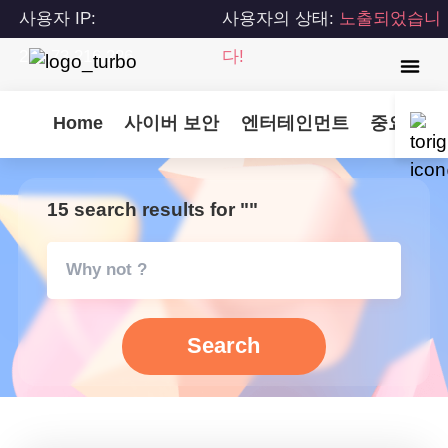
사용자 IP:
사용자의 상태:
노출되었습니
216.73.216.226
다!
Home
사이버 보안
엔터테인먼트
중요 업
15 search results for ""
Search