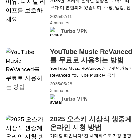
세요
2025년, 우리의 온라인 생활은 그 어느 때
이 중요한&hellip; Continue reading Turbo
보다 더 연결되어 있습니다. 쇼핑, 뱅킹, 원
VPN 기능 완전 분석: 온라인 보안을 위한
격 근무, 엔터테인먼트까지 인터넷은 일상
심층 가이드
2025/07/11
속에 깊숙이 자리 잡았습니다. 하지만 편리
4 minutes
함이 커질수록, 개인정보와 보안에 대한 위
Turbo VPN
협도 커지고 있습니다. 이제 중요한 질문이
생깁니다: 2025년에 왜 VPN을 사용해야 할
까요? 그 이유는 더 정교해진 사이버 위협
YouTube Music ReVanced
으로부터 보호받고, 인터넷 프라이버시를
를 무료로 사용하는 방법
지키며, 언제 어디서나 안전하게 웹을 탐색
YouTube Music ReVanced란 무엇인가요?
하기 위해서입니다.&hellip; Continue
ReVanced YouTube Music은 공식
reading 2025년에 VPN이 필요한 이유: 디
YouTube Music 앱의 수정된 버전으로, 광
지털 라이프를 보호하세요
2025/05/28
고 없는 음악 감상, 백그라운드 재생, 고음
3 minutes
질 오디오 등 프리미엄 기능을 무료로 제공
Turbo VPN
합니다. 하지만 한국에서는 YouTube Music
Revised를 사용하려면 YouTube Premium
에 가입해야 합니다. 그렇다면 이 기능을 유
2025 오스카 시상식 생중계
료로 사용하지 않고 사용할 수 있는 방법이
온라인 시청 방법
있을까요? VPN을 사용하는 방법이 있습니
기대할 때입니다! 전 세계적으로 가장 영향
다. 한국에서 YouTube Music ReVanced를