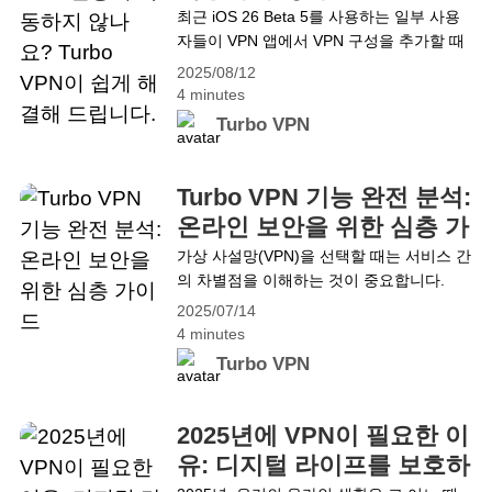
VPN이 쉽게 해결해 드립니
최근 iOS 26 Beta 5를 사용하는 일부 사용
&hellip; Continue reading iOS 개인정보 보
자들이 VPN 앱에서 VPN 구성을 추가할 때
다.
호 강화: Turbo VPN 4.2.0 멀티홉 & 고정 IP
인증 문제가 발생해 연결에 실패하는 현상
2025/08/12
을 보고했습니다. 이 문제는 특정 VPN 앱에
4 minutes
국한된 것이 아니라 iOS 26 Beta 5에서 도
Turbo VPN
입된 VPN 인증 프로세스 변경 때문에 발생
합니다. Turbo VPN은 사용자에게 원활하고
안전한 온라인 경험을 제공하기 위해 노력
Turbo VPN 기능 완전 분석:
하고 있습니다. 내부 테스트 결과, 이
온라인 보안을 위한 심층 가
&hellip; Continue reading iOS 기기에서
이드
가상 사설망(VPN)을 선택할 때는 서비스 간
VPN 인증이 작동하지 않나요? Turbo VPN
의 차별점을 이해하는 것이 중요합니다.
이 쉽게 해결해 드립니다.
Turbo VPN은 보안, 개인정보 보호, 속도를
2025/07/14
모두 갖춘 종합적인 기능을 제공합니다.
4 minutes
VPN이 처음이든 업그레이드를 고려 중이
Turbo VPN
든, Turbo VPN의 기능을 이해하는 것은 현
명한 선택의 시작입니다. 이 가이드에서는
Kill Switch, AES-256 암호화, 무로그 정책
2025년에 VPN이 필요한 이
등 Turbo VPN의 고급 보안 도구들을 자세
유: 디지털 라이프를 보호하
히 설명합니다. 2025년에 Turbo VPN 기능