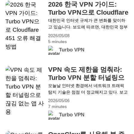
가 보안 인증이 발생하거나 신뢰된 계정에 대한
2026 한국 VPN 가이드:
접근이 일시적으로 제한될 수도 있습니다.항상
Turbo VPN으로 Cloudflare
&hellip; Continue reading 왜 Static IP VPN을 사
451 오류 해결 방법
대한민국 인터넷 규제가 큰 변화를 맞이하
용해야 할까요? 항상 동일한 VPN IP 주소로 연
고 있습니다. 보도에 따르면, 대한민국 정부
결하세요
는 최근 저작권법 개정 이후 2026년 5월 11
2026/05/08
일 터 새로운 “긴급 차단 시스템”을 정식 시
5 minutes
행할 예정입니다. 해당 시스템은 다음 주 월
Turbo VPN
요일부터 공식적으로 시행되지만, 이미 많
은 사용자들이 그 영향을 체감하고 있습니
다. Allkpop 및 국내 커뮤니티의 보고에 따
VPN 속도 제한을 멈춰라:
르면, 당국은 사실상 즉각적인 사이트 차단
Turbo VPN 분할 터널링으
을 구현하기 위해 Cloudflare와 기술&hellip;
로 끊김 없는 앱 사용
오늘날 인터넷 환경에서 네트워크 트래픽
Continue reading 2026 한국 VPN 가이드:
탐지 기술은 점점 더 정교해지고 있다. 보고
Turbo VPN으로 Cloudflare 451 오류 해결
서에 따르면 주요 러시아 인터넷 서비스 플
방법
2026/05/06
랫폼들은 VPN 트래픽을 고급 수준으로 식
7 minutes
별하고 탐지하는 기술을 도입하라는 지시를
Turbo VPN
받은 것으로 나타났다. 이 규정에 따라 이러
한 플랫폼들은 VPN 사용이 감지된 사용자
에게 서비스 차단 또는 속도 제한을 적용해