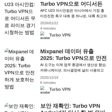
고 있어, 잠재적인 데이터 노출 위험이 증가
Turbo VPN으로 어디서든
하고 있습니다. 이로 인해 다음과 같은 질문
무료 라이브 경기 시청하는
AFC U23 아시안컵은 아시아에서 가장 흥
이 제기됩니다:&hellip; Continue reading
미진진한 축구 대회 중 하나로, 대륙 최고의
방법
신원 인증은 안전한가요? 2026년에 알아야
젊은 재능과 미래의 슈퍼스타들이 참가하는
할 사항
2026/01/22
무대입니다. 올해는 **1월 23일 3위 결정전
4 minutes
(베트남 vs 한국)**과 **1월 24일 저녁 결승
Turbo VPN
전(중국 vs 일본)**이 주목받고 있습니다. 전
세계 축구 팬들은 단 한 순간도 놓치고 싶지
않을 것입니다. 신뢰할 수 있는 VPN, 예를
Mixpanel 데이터 유출
들어 Turbo VPN을 사용하면 어디서든 두
2025: Turbo VPN으로 안전
&hellip; Continue reading 2026 AFC U23
하게 보호하는 방법
AI 도구는 이제 업무 환경에서 생산성 향상,
아시안컵: Turbo VPN으로 어디서든 무료
커뮤니케이션, 의사결정에 널리 사용되고
라이브 경기 시청하는 방법
있습니다. 콘텐츠 생성부터 데이터 분석까
2025/12/19
지, 이러한 도구들은 종종 방대한 양의 개인
6 minutes
및 기업 정보를 처리하기 때문에 그만큼 데
Turbo VPN
이터 노출 위험도 커지고 있습니다. 최근 인
기 있는 서드파티 분석 제공업체인
Mixpanel이 보안 사고를 겪으며 제한된 사
보안 재확인: Turbo VPN
용자 메타데이터가 노출되었고, 이는 서드