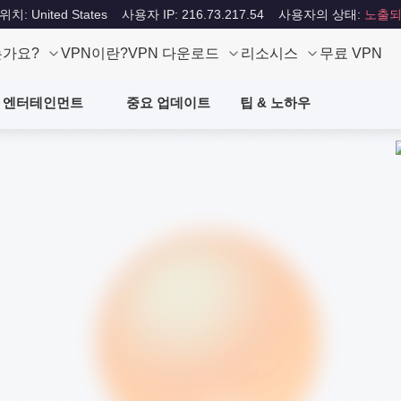
: United States
사용자 IP: 216.73.217.54
사용자의 상태:
노출되
는가요?
VPN이란?
VPN 다운로드
리소시스
무료 VPN
엔터테인먼트
중요 업데이트
팁 & 노하우