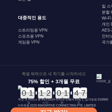
킬 스
분할
대중적인 용도
Wi-F
개인 
스트리밍용 VPN
AES
스포츠용 VPN
인터
게임용 VPN
국가를
특별 혜택으로 새 학기를 시작하세요
75% 할인 + 3개월 무료
0
0
0
0
0
0
1
1
0
0
1
1
0
0
2
2
0
0
0
0
0
0
1
1
5
5
4
4
7
6
7
주소: 8 마리나 뷰 #43-052A 아시아 스퀘어 타워 1, 싱가포르 018960
일
시간
분
초
©저작권 2025 INNOVATIVE CONNECTING PTE. LIMITED