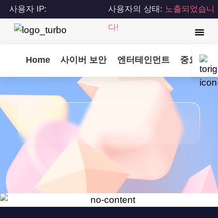
사용자 IP:
사용자의 상태:
노출되었습니
216.73.216.189
다!
Home
사이버 보안
엔터테인먼트
중요 업