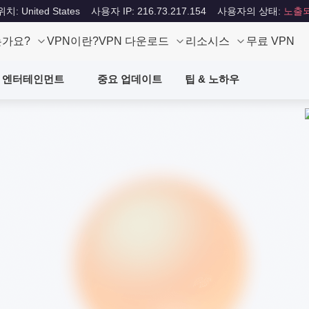
: United States
사용자 IP: 216.73.217.154
사용자의 상태:
노출
는가요?
VPN이란?
VPN 다운로드
리소시스
무료 VPN
엔터테인먼트
중요 업데이트
팁 & 노하우