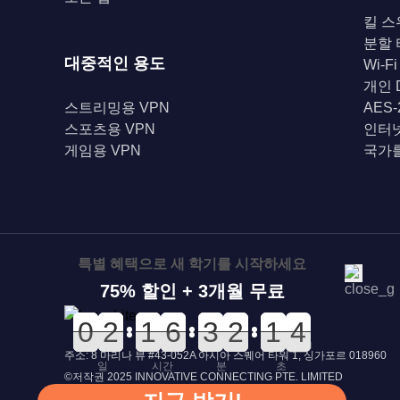
킬 스
분할
대중적인 용도
Wi-F
개인 
스트리밍용 VPN
AES
스포츠용 VPN
인터
게임용 VPN
국가를
특별 혜택으로 새 학기를 시작하세요
75% 할인 + 3개월 무료
0
0
0
0
0
0
2
2
0
0
1
1
0
0
6
6
0
0
3
3
0
0
2
2
2
2
1
1
4
3
4
주소: 8 마리나 뷰 #43-052A 아시아 스퀘어 타워 1, 싱가포르 018960
일
시간
분
초
©저작권 2025 INNOVATIVE CONNECTING PTE. LIMITED