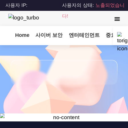
사용자 IP:
사용자의 상태:
노출되었습니
216.73.217.32
다!
Home
사이버 보안
엔터테인먼트
중요 업