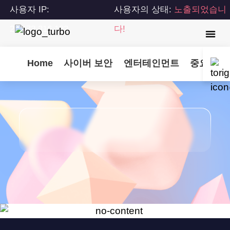
사용자 IP:
사용자의 상태:
노출되었습니
216.73.216.182
다!
Home
사이버 보안
엔터테인먼트
중요 업