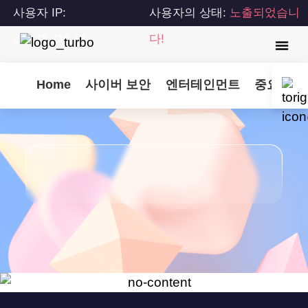
사용자 IP:
사용자의 상태:
노출되었습니
216.73.216.44
다!
Home
사이버 보안
엔터테인먼트
중요 업