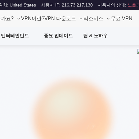
: United States
사용자 IP: 216.73.217.130
사용자의 상태:
노출
는가요?
VPN이란?
VPN 다운로드
리소시스
무료 VPN
엔터테인먼트
중요 업데이트
팁 & 노하우