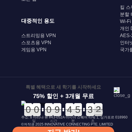
킬 스
분할
대중적인 용도
Wi-F
개인 
스트리밍용 VPN
AES
스포츠용 VPN
인터
게임용 VPN
국가를
특별 혜택으로 새 학기를 시작하세요
75% 할인 + 3개월 무료
0
0
0
0
0
0
0
0
0
0
0
0
0
0
9
9
0
0
4
4
0
0
5
5
4
4
3
3
2
1
2
주소: 8 마리나 뷰 #43-052A 아시아 스퀘어 타워 1, 싱가포르 018960
일
시간
분
초
©저작권 2025 INNOVATIVE CONNECTING PTE. LIMITED