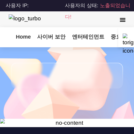
사용자 IP:
사용자의 상태:
노출되었습니
216.73.217.62
다!
Home
사이버 보안
엔터테인먼트
중요 업