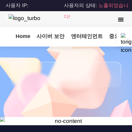
사용자 IP:
사용자의 상태:
노출되었습니
216.73.217.69
다!
Home
사이버 보안
엔터테인먼트
중요 업